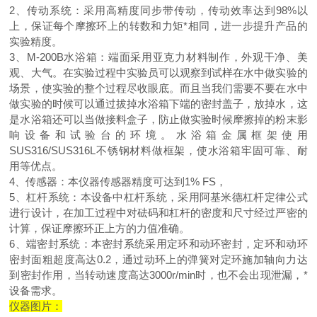
2、传动系统：采用高精度同步带传动，传动效率达到98%以
上，保证每个摩擦环上的转数和力矩*相同，进一步提升产品的
实验精度。
3、M-200B水浴箱：端面采用亚克力材料制作，外观干净、美
观、大气。在实验过程中实验员可以观察到试样在水中做实验的
场景，使实验的整个过程尽收眼底。而且当我们需要不要在水中
做实验的时候可以通过拔掉水浴箱下端的密封盖子，放掉水，这
是水浴箱还可以当做接料盒子，防止做实验时候摩擦掉的粉末影
响设备和试验台的环境。水浴箱金属框架使用
SUS316/SUS316L不锈钢材料做框架，使水浴箱牢固可靠、耐
用等优点。
4、传感器：本仪器传感器精度可达到1% FS，
5、杠杆系统：本设备中杠杆系统，采用阿基米德杠杆定律公式
进行设计，在加工过程中对砝码和杠杆的密度和尺寸经过严密的
计算，保证摩擦环正上方的力值准确。
6、端密封系统：本密封系统采用定环和动环密封，定环和动环
密封面粗超度高达0.2，通过动环上的弹簧对定环施加轴向力达
到密封作用，当转动速度高达3000r/min时，也不会出现泄漏，*
设备需求。
仪器图片：