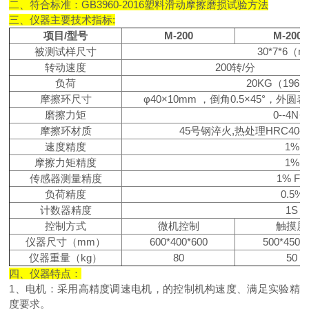
二、符合标准：GB3960-2016塑料滑动摩擦磨损试验方法
三、仪器主要技术指标:
项目/型号
M-200
M-200
被测试样尺寸
30*7*6（
转动速度
200转/分
负荷
20KG（196
摩擦环尺寸
φ40×10mm ，倒角0.5×45°，外
磨擦力矩
0--4N·
摩擦环材质
45号钢淬火,热处理HRC40-
速度精度
1%
摩擦力矩精度
1%
传感器测量精度
1% FS
负荷精度
0.5%
计数器精度
1S
控制方式
微机控制
触摸屏
仪器尺寸（mm）
600*400*600
500*450*
仪器重量（kg）
80
50
四、仪器特点：
1、电机：采用高精度调速电机，的控制机构速度、满足实验精
度要求。