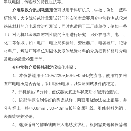
串联电阻，传输线的特性阻抗等。
介电常数介质损耗测定仪
可以用于科研机关，学校，例如一些科
研院所，大专院校或计量测试部门的实验室需要用介电常数测试仪对
绝缘材料的介电常数进行测试；同时也适用于工厂或单位，例如一些
工厂对无机非金属新材料性能的应用进行研究，另外在电力、电工、
化工等领域，如：电厂、电业局实验所、变压器厂、电容器厂、绝缘
材料厂、炼油厂等单位对固体及液体绝缘材料的介质损耗和相对介电
常数ε的质量检测等等。
介电常数介质损耗测定仪
操作步骤：
1、本仪器适用于110V/220V,50Hz+0.5Hz交流电，使用前要检
查市电电压是否合适，采用稳压电源，以保证测试条件的稳定。
2、开机预热15分钟，使仪器恢复正常状态后才能开始测试。
3、按部件标准制备好的陶瓷试样，两面用烧渗法被上银层，并
分别焊上一根Φ0.8mm，30~40mm长的金属引线。引线材料为铜，
表面镀银并浸锡。
4、选择适当的辅助线圈插入电感接线柱。根据需要选择振荡器