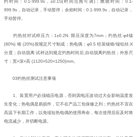
灼时间：0.1-999.9s，±0.1S(时间范围可调)；燃烧时间：0.1-
999.9s，自动记录，手动暂停；余焰时间：0.1-999.9s，自动记录，
手动暂停。
灼热丝对试样压力：1±0.2N. 限压深度为7mm；灼热丝:φ4镍
(80%) 铬 (20%)按规定尺寸制成；热电偶：φ0.5 铠装镍铬/镍铝丝,K
分度；自动脱离:试样达到规定灼热时间后,自动脱离灼热丝；外形尺
寸：宽×深×高 (1120×520×1250)mm。
03灼热丝测试注意事项
1、装置用户必须稳压电源，否则因电压波动过大会影响温度发
生变化；热电偶是易损件，它不在产品三包保修之列；灼热丝不宜在
高温下长期工作，以免缩短热电偶的使用寿命，每次使用后应及时将
电流减少，并切断电源。