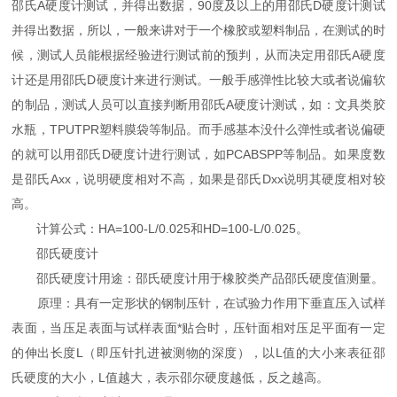
邵氏A硬度计测试，并得出数据，90度及以上的用邵氏D硬度计测试
并得出数据，所以，一般来讲对于一个橡胶或塑料制品，在测试的时
候，测试人员能根据经验进行测试前的预判，从而决定用邵氏A硬度
计还是用邵氏D硬度计来进行测试。一般手感弹性比较大或者说偏软
的制品，测试人员可以直接判断用邵氏A硬度计测试，如：文具类胶
水瓶，TPUTPR塑料膜袋等制品。而手感基本没什么弹性或者说偏硬
的就可以用邵氏D硬度计进行测试，如PCABSPP等制品。如果度数
是邵氏Axx，说明硬度相对不高，如果是邵氏Dxx说明其硬度相对较
高。
计算公式：HA=100-L/0.025和HD=100-L/0.025。
邵氏硬度计
邵氏硬度计用途：邵氏硬度计用于橡胶类产品邵氏硬度值测量。
原理：具有一定形状的钢制压针，在试验力作用下垂直压入试样
表面，当压足表面与试样表面*贴合时，压针面相对压足平面有一定
的伸出长度L（即压针扎进被测物的深度），以L值的大小来表征邵
氏硬度的大小，L值越大，表示邵尔硬度越低，反之越高。