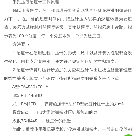
邵氏压痕硬度计工作原理
邵氏压痕硬度计的工作原理是将规定形状的压针在标准的弹簧压
力下，并在严格的规定时间内，把压针压入试样的深度转换为硬度
值，表示该试样材料的硬度等级，直接从硬度计的指示表上读取。指
示表为100个分度，每一个分度即为一个邵氏硬度值。
方法要点
1.硬度计在使用过程中压针的形状、尺寸以及弹簧的性能都会发
生变化，因此应定期校准，使之符合规定的压针尺寸和精度。
2.硬度计弹簧对压针所施加的力应与压针伸出压板位移量有恒定
的线性关系，其大小与硬度计指针所指刻度的关系应符合下式：
A型:FA=550+78HA
B型:FB=445HD
式中FA和FB——弹簧施加于A型和D型硬度计压针上的力mN
系数550——Hd为零时弹簧对压针所施加的力
系数75和445——硬度计的系数
为此，推荐使用邵氏硬度检定仪校准其弹簧力。一般进口仪器都