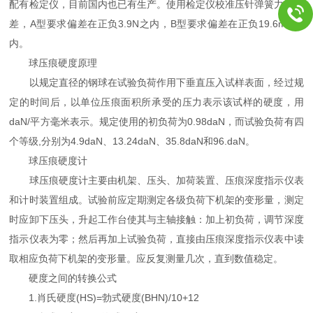
配有检定仪，目前国内也已有生产。使用检定仪校准压针弹簧力的误
差，A型要求偏差在正负3.9N之内，B型要求偏差在正负19.6mN之
内。
球压痕硬度原理
以规定直径的钢球在试验负荷作用下垂直压入试样表面，经过规
定的时间后，以单位压痕面积所承受的压力表示该试样的硬度，用
daN/平方毫米表示。规定使用的初负荷为0.98daN，而试验负荷有四
个等级,分别为4.9daN、13.24daN、35.8daN和96.daN。
球压痕硬度计
球压痕硬度计主要由机架、压头、加荷装置、压痕深度指示仪表
和计时装置组成。试验前应定期测定各级负荷下机架的变形量，测定
时应卸下压头，升起工作台使其与主轴接触：加上初负荷，调节深度
指示仪表为零；然后再加上试验负荷，直接由压痕深度指示仪表中读
取相应负荷下机架的变形量。应反复测量几次，直到数值稳定。
硬度之间的转换公式
1.肖氏硬度(HS)=勃式硬度(BHN)/10+12