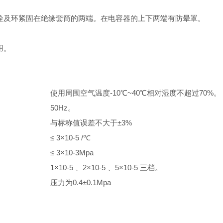
栓及环紧固在绝缘套筒的两端。在电容器的上下两端有防晕罩。
用。
使用周围空气温度-10℃~40℃相对湿度不超过70%。
50Hz。
与标称值误差不大于±3%
≤ 3×10-5 /℃
≤ 3×10-3Mpa
1×10-5 、2×10-5 、5×10-5 三档。
压力为0.4±0.1Mpa