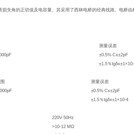
质损失角的正切值及电容量。其采用了西林电桥的经典线路。电桥由
测量误差
000pF
±0.5% Cx±2pF
±1.5％tgδx±1×10
范围
测量误差
2000pF
±0.5% Cx±2pF
±1.5％tgδx±1×10-4
220V 50Hz
>10-12 MΩ