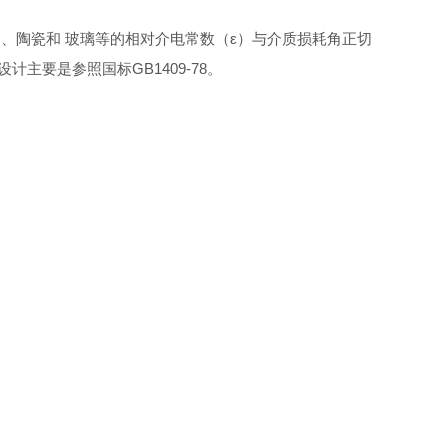
、陶瓷和 玻璃等的相对介电常数（ε）与介质损耗角正切
主要是参照国标GB1409-78。