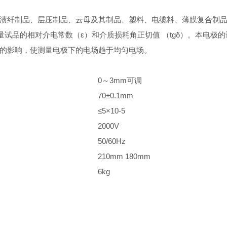
渍纤制品、层压制品、云母及其制品、塑料、电缆料、薄膜复合制品
量试品的相对介电常数（ε）和介质损耗角正切值 （tgδ）。本电极的设计
的影响，使测量电极下的电场趋于均匀电场。
0～3mm可调
70±0.1mm
≤5×10-5
2000V
50/60Hz
210mm 180mm
6kg