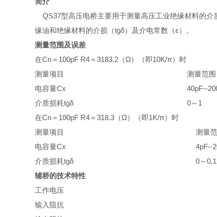
简介
QS37型高压电桥主要用于测量高压工业绝缘材料的介
缘油和绝缘材料的介损（tgδ）及介电常数（ε）。
测量范围及误差
在Cn＝100pF R4＝3183.2（Ω）（即10K/π）时
测量项目
测量范围
电容量Cx
40pF--20
介质损耗tgδ
0～1
在Cn＝100pF R4＝318.3（Ω）（即1K/π）时
测量项目
测量
电容量Cx
4pF--
介质损耗tgδ
0～0.1
辅桥的技术特性
工作电压
输入阻抗