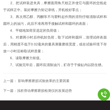
2、把试样装进夹具，摩擦面用角尺校正并使它与圆环的交线处
于试样正中。装好摩擦力矩记录纸，开机校好零点；
3、再次用乙醇、丙酮等不与塑料起作用的溶剂仔细清除试样和
圆环上的油污，此后不准再用手接触试样和圆环的表面；
4、平稳地加荷至选定的负荷值；
5、对磨两小时后停机卸负荷，取下试样和圆环，清理试样表面
后，用精度不低于0.02毫米的量具测量磨痕宽度，或在试验环境下存
放一小时后称取试样质量；
6、读取摩擦力矩值。
7、试验完毕后，圆环应清除油污，贮存于干燥缸内以防生锈。
上一篇：
影响摩擦磨损试验效果的主要因素
下一篇：
浅析滑动摩擦磨损检测仪的发展趋势