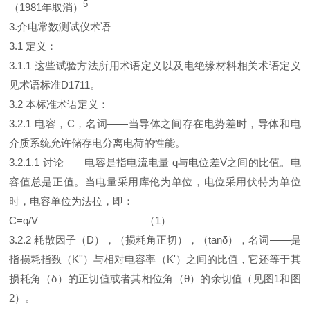
5
（1981年取消）
3.介电常数测试仪术语
3.1 定义：
3.1.1 这些试验方法所用术语定义以及电绝缘材料相关术语定义
见术语标准D1711。
3.2 本标准术语定义：
3.2.1 电容，C，名词——当导体之间存在电势差时，导体和电
介质系统允许储存电分离电荷的性能。
3.2.1.1 讨论——电容是指电流电量 q与电位差V之间的比值。电
容值总是正值。当电量采用库伦为单位，电位采用伏特为单位
时，电容单位为法拉，即：
C=q/V （1）
3.2.2 耗散因子（D），（损耗角正切），（tanδ），名词——是
指损耗指数（K''）与相对电容率（K'）之间的比值，它还等于其
损耗角（δ）的正切值或者其相位角（θ）的余切值（见图1和图
2）。