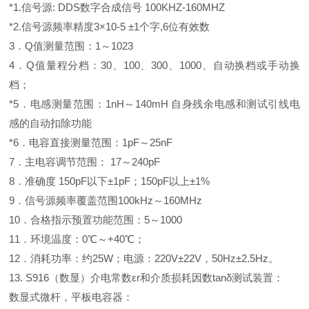
*1.信号源: DDS数字合成信号 100KHZ-160MHZ
*2.信号源频率精度3×10-5 ±1个字,6位有效数
3．Q值测量范围：1～1023
4．Q值量程分档：30、100、300、1000、自动换档或手动换
档；
*5．电感测量范围：1nH～140mH 自身残余电感和测试引线电
感的自动扣除功能
*6．电容直接测量范围：1pF～25nF
7．主电容调节范围： 17～240pF
8．准确度 150pF以下±1pF；150pF以上±1%
9．信号源频率覆盖范围100kHz～160MHz
10．合格指示预置功能范围：5～1000
11．环境温度：0℃～+40℃；
12．消耗功率：约25W；电源：220V±22V，50Hz±2.5Hz。
13. S916（数显）介电常数εr和介质损耗因数tanδ测试装置：
数显式微杆，平板电容器：