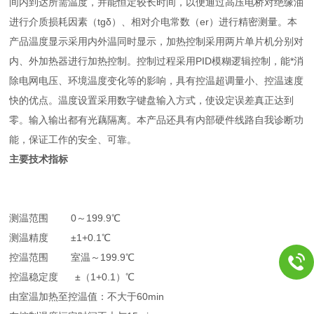
间内到达所需温度，并能恒定较长时间，以便通过高压电桥对绝缘油
进行介质损耗因素（tgδ）、相对介电常数（er）进行精密测量。本
产品温度显示采用内外温同时显示，加热控制采用两片单片机分别对
内、外加热器进行加热控制。控制过程采用PID模糊逻辑控制，能*消
除电网电压、环境温度变化等的影响，具有控温超调量小、控温速度
快的优点。温度设置采用数字键盘输入方式，使设定误差真正达到
零。输入输出都有光藕隔离。本产品还具有内部硬件线路自我诊断功
能，保证工作的安全、可靠。
主要技术指标
测温范围 0～199.9℃
测温精度 ±1+0.1℃
控温范围 室温～199.9℃
控温稳定度 ±（1+0.1）℃
由室温加热至控温值：不大于60min