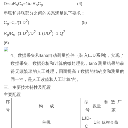
D=ωR
C
=1/ωR
C
(4)
s
s
p
p
串联和并联部分之间的关系满足以下要求：
2
C
=C
/(1 D
) (5)
p
s
2
2
2
2
R
/R
=(1 D
)/D
=1 (1/D
)=1 Q
p
s
(6)
4、
数据采集和tanδ自动测量控件（装入LJD系列)，实现了
数据采集、数据分析和计算的微处理化，tanδ 测量结果的获
得无须繁琐的人工处理，因而提高了数据的精确度和测量的
同一性，是人工读值和人工计算*的。
三、主要技术特性及配置
主要配置
序
型
制 造 厂
构 成
数量
号
号
家
LJD-
主机
1台
纵横金鼎
C