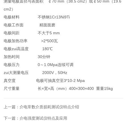
测量电极直径与表面积 ￠70 mm（38.5 cm2）或￠50 mm（19.6
cm2）
电极材料 不锈钢1Cr13Ni9Ti
电极工作面 精面面磨
电极间距 不大于5 mm
电极加热功率 >2*500瓦
电极zui高温度 180℃
加热时间 30分钟
电极压力 0～1.0Mpa连续可调
zui大测量电压 2000V，50Hz
真空度 电极可抽真空至3*10-2 Mpa
尺寸重量 长×宽×高（mm）400×300×400 重量15kg
上一篇：
介电常数介质损耗测试仪特点介绍
下一篇：
介电强度测试仪特点及应用