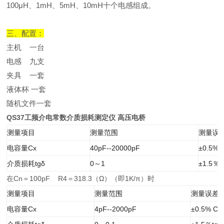
100μH、1mH、5mH、10mH十个电感组成。
三、配置：
主机 一台
电感 九支
夹具 一套
液体杯 一套
随机文件一套
QS37工频介电常数介质损耗测定仪 高压电桥
测量项目
测量范围
测量误
电容量Cx
40pF--20000pF
±0.5% 
介质损耗tgδ
0～1
±1.5％t
在Cn＝100pF R4＝318.3（Ω）（即1K/π）时
测量项目
测量范围
测量误差
电容量Cx
4pF--2000pF
±0.5% Cx