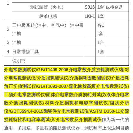
1
测试装置（夹具）
S916
1台
纵横金鼎
标准电感
LKI-1
1套
三电极系统(油中、空气中) 油中带
各1
2
油槽
套
3
油槽
1台
4
日常维修工具
1套
说明书
介电常数测试仪/GB/T1409-2006
介电常数介质损耗测试仪
/相对
介电常数测试仪/介质损耗测试仪/介质损耗因数测试仪/介质损耗
角正切值测试仪/GB/T1693-2007硫化橡胶高频介电常数测试仪/
工频介电常数测试仪/固体
介电常数介质损耗测试仪
/液体
介电常
数介质损耗测试仪
/材料介质损耗和电容率测试仪/阻抗分析
仪/GBT5594.4-2015陶瓷件介电常数测试仪/ASTM D150-11交流
损耗特性和电容率测试仪/介电常数及介损测试仪
作为新一代的
通用、多用途、多量程的阻抗测试仪器，测试频率上限达到目前