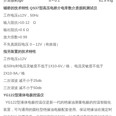
介质损耗tgδ
0～0.1
±1.5％tgδ
辅桥的技术特性
QS37型高压电桥介电常数介质损耗测试仪
工作电压±12V，50Hz
输入阻抗>10-12 Ω
输出阻抗>0.6 Ω
放大倍数>0.99
不失真跟踪电压 0～12V（有效值）
指另装置的技术特性
工作电压±12V
在50Hz时电压灵敏度不低于1X10-6V／格， 电流灵敏度不低于
2X10-9A／格
二次谐波 减不小于25db
三次谐波 减不小于50db
YG122
型液体电极控温仪
YG122型液体电极控温仪是新一代的绝缘油测量电极的控温智能化
装置，可与通用的圆柱型绝缘油电极配套使用。保证绝缘油在规定时