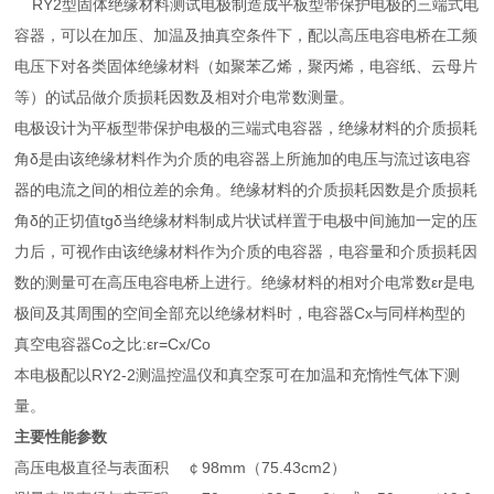
RY2型固体绝缘材料测试电极制造成平板型带保护电极的三端式电
容器，可以在加压、加温及抽真空条件下，配以高压电容电桥在工频
电压下对各类固体绝缘材料（如聚苯乙烯，聚丙烯，电容纸、云母片
等）的试品做介质损耗因数及相对介电常数测量。
电极设计为平板型带保护电极的三端式电容器，绝缘材料的介质损耗
角δ是由该绝缘材料作为介质的电容器上所施加的电压与流过该电容
器的电流之间的相位差的余角。绝缘材料的介质损耗因数是介质损耗
角δ的正切值tgδ当绝缘材料制成片状试样置于电极中间施加一定的压
力后，可视作由该绝缘材料作为介质的电容器，电容量和介质损耗因
数的测量可在高压电容电桥上进行。绝缘材料的相对介电常数εr是电
极间及其周围的空间全部充以绝缘材料时，电容器Cx与同样构型的
真空电容器Co之比:εr=Cx/Co
本电极配以RY2-2测温控温仪和真空泵可在加温和充惰性气体下测
量。
主要性能参数
高压电极直径与表面积 ￠98mm（75.43cm2）