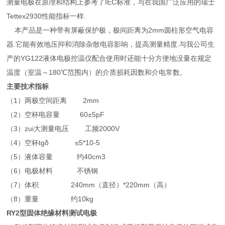
测量电极在原理和结构上参考了IEC标准，与在我国广泛应用的瑞士
Tettex2930性能指标一样.
本产品是一种带有屏蔽保护极，极间距离为2mm圆柱形空气电容
器.它能有效地压抑和消除杂散电容影响，提高测量精度.与我公司生
产的YG122液体电极控温仪配合使用时还能十分方便地没量在规定
温度（室温～180℃范围内）的介质损耗因数和介电常数。
主要技术指标
（1）两极空间距离 2mm
（2）空杯电容量 60±5pF
（3）zui大测量电压 工频2000V
（4）空杯tgδ ≤5*10-5
（5）液体容量 约40cm3
（6）电极材料 不锈钢
（7）体积 240mm（直径）*220mm（高）
（8）重量 约10kg
RY2
型固体绝缘材料测试电极