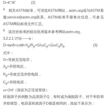
D=K''/K' (2)
4
相关ASTM标准，可浏览ASTM网站，astm.org或与ASTM客
服service@astm.org联系。ASTM标准手册卷次信息，可参见
ASTM网站标准文件汇总。
5
该历史标准的较后批准版本参考网站astm.org。
3.2.2.1 讨论——a：
D=tanδ=cotθ=X
/R
=G/ωC
=1/ωC
R
(3)
p
p
p
p
p
式中：
G=等效交流电导，
X
=并联电抗，
p
R
=等效交流并联电阻，
p
C
=并联电容，
p
ω=2πf（假设为正弦波形状）
耗散因子的倒数为品质因子Q，有时成为储能因子。对于串联和
并联模型，电容器耗散因子D都是相同的，按如下表示为：