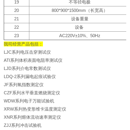
19
不等径电极
20
800*900*1500mm（长宽高）
21
设备重量
22
设备
23
AC220V±10%、50Hz
我司经营产品包括：
LJC系列电压击穿测试仪
ATI系
列
体积表面电阻率测试仪
LJD系
列
介电常数测试仪
LDQ-2系
列
漏电起痕试验仪
JF系
列
氧指数测定仪
CZF系
列
水平垂直燃烧测定仪
WDW系
列
电子万能试验机
XRW系列热变形维卡温度测定仪
XNR系
列
熔体流动速率测定仪
ZJJ系
列
冲击试验机