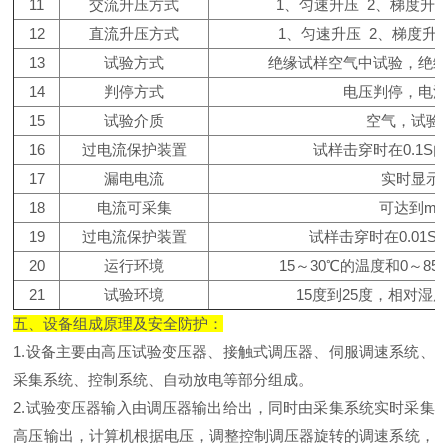
11
交流升压方式
1、匀速升压 2、梯度升
12
直流升压方式
1、匀速升压 2、梯度升
13
试验方式
绝缘试样空气中试验，绝
14
判停方式
电压判停，电
15
试验介质
空气，试验
16
过电流保护装置
试样击穿时在0.1S
17
漏电电流
实时显示
18
电流可采集
可达到m*
19
过电流保护装置
试样击穿时在0.01
20
运行环境
15～30℃的温度和0～8
21
试验环境
15度到25度，相对湿度
五、设备组成原理及安全防护：
1.设备主要由高压试验变压器、接触式调压器、伺服调速系统、
采集系统、控制系统、自动放电等部分组成。
2.试验变压器输入由调压器输出给出，同时由采集系统实时采集
高压输出，计算机根据电压，调整控制调压器旋转的调速系统，