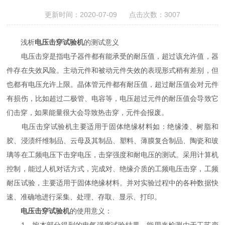
更新时间：2020-07-09 点击次数：3007
浅析
电压击穿试验机
的测试意义
电压击穿是指电子器件都有能承受的耐压值，超过该允许值，器
件存在失效风险。主动元件和被动元件失效的表现形式稍有差别，但
也都有电压允许上限。晶体管元件都有耐压值，超过耐压值会对元件
有损伤，比如超过二极管、电容等，电压超过元件的耐压值会导致它
们击穿，如果能量很大会导致热击穿，元件会报废。
电压击穿试验机主要适用于固体绝缘材料如：绝缘漆、树脂和
胶、浸渍纤维制品、云母及其制品、塑料、薄膜复合制品、陶瓷和玻
璃等在工频电压下击穿电压，击穿强度和耐电压的测试。采用计算机
控制，能过人机对话方式，完成对、绝缘介质的工频电压击穿，工频
耐压试验，主要适用于固体绝缘材料。并对实验过程中的各种数据快
速、准确地进行采集、处理、存取、显示、打印。
电压击穿试验机
的使用意义：
1、按本部分得到的电气强度试验结果，能用来检测由于工艺变