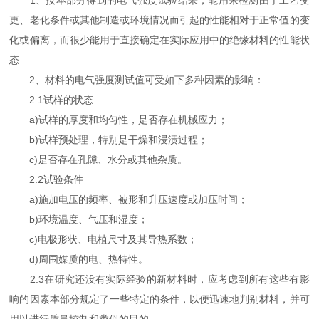
更、老化条件或其他制造或环境情况而引起的性能相对于正常值的变
化或偏离，而很少能用于直接确定在实际应用中的绝缘材料的性能状
态
2、材料的电气强度测试值可受如下多种因素的影响：
2.1试样的状态
a)试样的厚度和均匀性，是否存在机械应力；
b)试样预处理，特别是干燥和浸渍过程；
c)是否存在孔隙、水分或其他杂质。
2.2试验条件
a)施加电压的频率、被形和升压速度或加压时间；
b)环境温度、气压和湿度；
c)电极形状、电植尺寸及其导热系数；
d)周围媒质的电、热特性。
2.3在研究还没有实际经验的新材料时，应考虑到所有这些有影
响的因素本部分规定了一些特定的条件，以便迅速地判别材料，并可
用以进行质量控制和类似的目的．