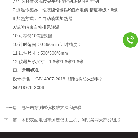
④可选择背火温度是平均值控制还是分别控制
7.测温传感器：铠装镍铬镍硅K值热电偶 精度等级：II级
8.加热方式：全自动喷雾加热器
9.试验结束自动排风降温
10.可存储100组数据
10.计时范围：0-360min 计时精度：
11.试件尺寸：500*500*6mm
12.仪器外形尺寸：1.6米*1.6米*1.6米
四、
适用标准
设计标准： GB14907-2018《钢结构防火涂料》
GB/T9978-2008
上一篇：
电压击穿测试仪校准方法和步骤
下一篇：
体积表面电阻率测定仪由主机、测试架两大部分组成