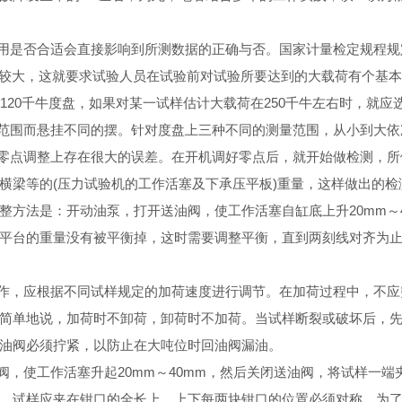
是否合适会直接影响到所测数据的正确与否。国家计量检定规程规定
差较大，这就要求试验人员在试验前对试验所要达到的大载荷有个基本
120千牛度盘，如果对某一试样估计大载荷在250千牛左右时，就应
围而悬挂不同的摆。针对度盘上三种不同的测量范围，从小到大依次用
零点调整上存在很大的误差。在开机调好零点后，就开始做检测，所
横梁等的(压力试验机的工作活塞及下承压平板)重量，这样做出的
整方法是：开动油泵，打开送油阀，使工作活塞自缸底上升20mm～
平台的重量没有被平衡掉，这时需要调整平衡，直到两刻线对齐为
作，应根据不同试样规定的加荷速度进行调节。在加荷过程中，不应
简单地说，加荷时不卸荷，卸荷时不加荷。当试样断裂或破坏后，
油阀必须拧紧，以防止在大吨位时回油阀漏油。
，使工作活塞升起20mm～40mm，然后关闭送油阀，将试样一端
，试样应夹在钳口的全长上，上下每两块钳口的位置必须对称，为