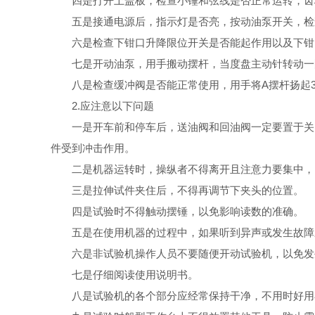
四是打开上盖板，检查小锤和弦线是否正常运转，齿
五是接通电源后，指示灯是否亮，按动油泵开关，检
六是检查下钳口升降限位开关是否能起作用以及下钳
七是开动油泵，用手搬动摆杆，当度盘主动针转动一圈并
八是检查缓冲阀是否能正常使用，用手将A摆杆扬起3
2.应注意以下问题
一是开车前和停车后，送油阀和回油阀一定要置于关闭
件受到冲击作用。
二是机器运转时，操纵者不得离开且注意力要集中，
三是拉伸试件夹住后，不得再调节下夹头的位置。
四是试验时不得触动摆锤，以免影响读数的准确。
五是在使用机器的过程中，如果听到异声或发生故障
六是非试验机操作人员不要随便开动试验机，以免发
七是仔细阅读使用说明书。
八是试验机的各个部分应经常保持干净，不用时好用