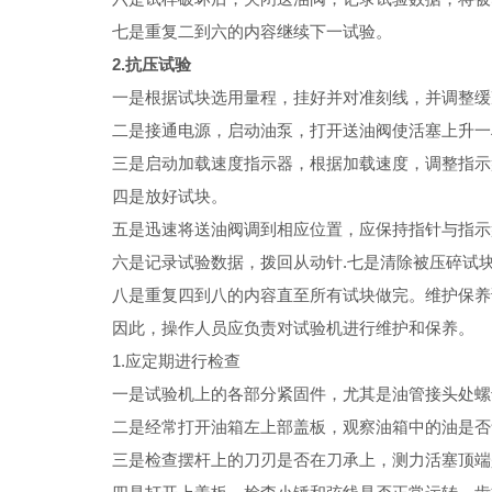
七是重复二到六的内容继续下一试验。
2.抗压试验
一是根据试块选用量程，挂好并对准刻线，并调整缓
二是接通电源，启动油泵，打开送油阀使活塞上升一
三是启动加载速度指示器，根据加载速度，调整指示
四是放好试块。
五是迅速将送油阀调到相应位置，应保持指针与指示盘
六是记录试验数据，拨回从动针.七是清除被压碎试
八是重复四到八的内容直至所有试块做完。维护保养试
因此，操作人员应负责对试验机进行维护和保养。
1.应定期进行检查
一是试验机上的各部分紧固件，尤其是油管接头处螺
二是经常打开油箱左上部盖板，观察油箱中的油是否
三是检查摆杆上的刀刃是否在刀承上，测力活塞顶端是