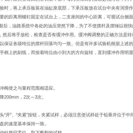
验时，将上承压板装在油缸座底部，下承压板放在试台中央有润滑
要的距离用螺钉固定在试台上，二支座间的中心距离，可视试台侧
裂后，油路系统中各处的油压突然下降，为了不使摆杆及摆锤以很快
，然后将手放松，检查是否有缓冲作用。缓冲阀调整的正确方法是转
以保证各级吨位的摆杆回落均匀一致。但是有许多试验机根据上述
手柄上的刻线，而按着吨位由小到大的方向旋转，直到缓冲作用明
冲阀使之与量程范围相适应。
00mm，2次～3次。
开”、“夹紧”按钮，夹紧试样，必须注意使试样处于铅垂并位于中
盘的速度基本保持一致。
动针拨回零位，取下断裂的试样。