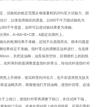
，试验机的检定范围从每级量程的20%至大试验力。因
估计，以便选用相应的度盘。以600千牛万能试验机为
选300千牛度盘，这样可以使试验结果更为准确。
A，A+BA+B+C摆，A固定在摆杆上。
做出的检测结果不准确，还找不出原因所在。根本问题是
检测结果肯定不准确。指针零点的调整应这样进行，当选择
40mm，关闭送油阀，油泵保持空转，目测摆杆上的刻线
止。此时再到前面调整度盘指针的零点，转动丝杆使指针对
突然上升很快，使试样受到冲击力，也不应该突然无故关
先将送油阀关闭，再慢慢地打开回油阀，使指针回零。必须
夹于上钳口，使指针对零再调整下钳口，夹住试样下端，
了避免钳口活动，或者在滑动面上啃住或咬死，可用石墨和