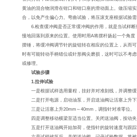
黄油的混合物润滑在钳口和钳口座的滑动面上。做压缩实
合，以免产生偏心力。弯曲试验，将压滚支座根据试验需
6.检查缓冲阀是否正常缓冲阀的作用，就是当试样断
慢地回落到原来的位置。使用时用A将摆杆扬起一个角度
摆锤，将缓冲阀调节针的旋钮转在相应的位置上，从而可
时有可能转动手柄错位或针形阀尖磨损，这时可以不考虑
或修理。
试验步骤
1.拉伸试验
一是根据试样选用量程，挂好并对准刻线，并调整缓
二是打开电源，启动油泵，开启送油阀让活塞上升下降2
三是让活塞上升20mm～40mm，调指针对准零位。
四是调整移动横梁至适当位置。关闭送油阀，按动夹头“
五是打开送油阀开始加荷，使指针的旋转速度与跟踪
六是试样破坏后，关闭送油阀，记录试验数据，将被