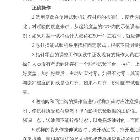
正确操作
1.选用度盘在使用试验机进行材料的检测时，度盘选用
此，对试验的度盘来讲，从起始度盘的20%内的示值误
例：如果对某一试样估计大载荷在90千牛左右时，就应选
2.悬挂摆能试验机采用摆杆固定形式，根据不同测量范
3.指针零点的调整工作实践中还发现有的操作人员在
操作人员没有考虑到还存在一个船型试验平台、拉杆、上
好度盘，加挂好摆后，主动针应对零。如果不对零，其调
与缓冲档座的刻线是否对齐。如果不对齐，说明船型试验
零。
4.送油阀和回油阀的操作当进行试样加荷时应注意操
闭，使试样所受负荷突然下降而影响试验数据的正确性。
强调一点，送油阀不能拧得过紧，以免损坏油针的，而回
5.试样的装夹作拉伸试验时，先开动油泵，拧开送油阀
在夹持前，应根据试样的尺寸和形状选择相应规格的钳口