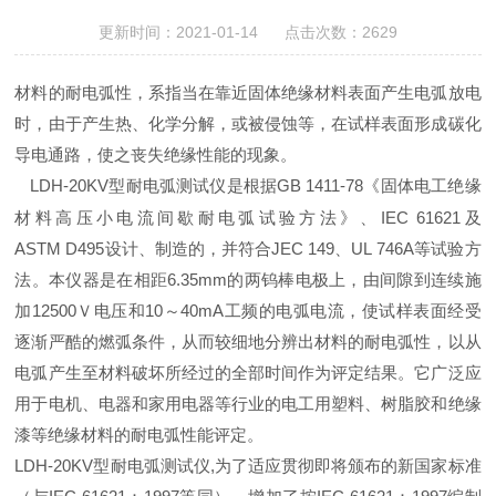
更新时间：2021-01-14 点击次数：2629
材料的耐电弧性，系指当在靠近固体绝缘材料表面产生电弧放电
时，由于产生热、化学分解，或被侵蚀等，在试样表面形成碳化
导电通路，使之丧失绝缘性能的现象。
LDH-20KV
型耐电弧测试仪是根据GB 1411-78《固体电工绝缘
材料高压小电流间歇耐电弧试验方法》、IEC 61621及
ASTM D495设计、制造的，并符合JEC 149、UL 746A等试验方
法。本仪器是在相距6.35mm的两钨棒电极上，由间隙到连续施
加12500Ｖ电压和10～40mA工频的电弧电流，使试样表面经受
逐渐严酷的燃弧条件，从而较细地分辨出材料的耐电弧性，以从
电弧产生至材料破坏所经过的全部时间作为评定结果。它广泛应
用于电机、电器和家用电器等行业的电工用塑料、树脂胶和绝缘
漆等绝缘材料的耐电弧性能评定。
LDH-20KV
型耐电弧测试仪
,
为了适应贯彻即将颁布的新国家标准