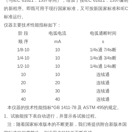
（与IEC 61621：1997等同），增加了按IEC 61621：1997编制
的新程序。即既可用于现行国家标准，又可按新国家标准和IEC
标准运行。
仪器主要技术性能指标如下
：
阶
段
电弧电流
电弧通断时间
顺
序
mA
s
1/8-10
10
1/4s通 7/4s断
1/4-10
10
1/4s通 3/4s断
1/2-10
10
1/4s通 1/4s断
10
10
连续通
20
20
连续通
30
30
连续通
40
40
连续通
本仪器的技术性能指标*GB 1411-78 及 ASTM 495的规定。
1、试验能按下表自动进行，并显示各试验过程。
注：随着国家标准版本的不断更新，我们将提供附合新版本国