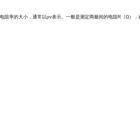
电阻率的大小，通常以ρv表示。一般是测定两极间的电阻R（Ω），