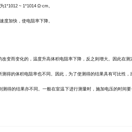
2 ~ 1*1014 Ω·cm。
速度加快，使电阻率下降。
的改变而变化的，温度升高体积电阻率下降，反之则增大。因此在测
所测得的体积电阻率也不同。因此，为了使测得的结果具有可比性，
则测得的结果亦不同。一般在室温下进行测量时，施加电压的时间要长
。