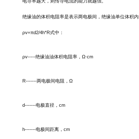
电导率越大，则传导电流的能力就越强。
绝缘油的体积电阻率是表示两电极间，绝缘油单位体积内
ρv=πd2/4h*R式中：
ρv-----绝缘油油体积电阻率，Ω·cm
R-------两电极间电阻，Ω
d-------电极直径，cm
h-------电极间距离，cm