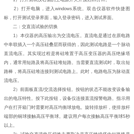
2
）打开电脑，进入
windows
系统。双击仪器软件快捷图
标，打开测试登录界面，输入登录密码，进入测试界面。
二：交直流试验的切换
1
）本仪器的高压输出为交流电压。直流电是通过在原电路
中串联插入一个高压硅叠层而获得的，因此测试电路是一个脉动
直流电压。其实现过程是将硅堆置于高压变压器的高压绝缘塔
内，通常用短路及将高压硅堆短路。当需要直流测试时，取出短
路棒，将高压硅堆连接到测试电路上。此时，电路电压为脉动直
流电压。
2
）前面板直流
/
交流选择按钮。按钮的状态不能改变设备输
出的电压特性。按下此按钮，设备仅连接直流报警电路。指示用
户在打开箱门时需要对高压均衡球放电。旋转排放杆，使排放杆
端部的铜球接触高压平衡球。建议用户每次接触高压平衡球
5
秒
以上。