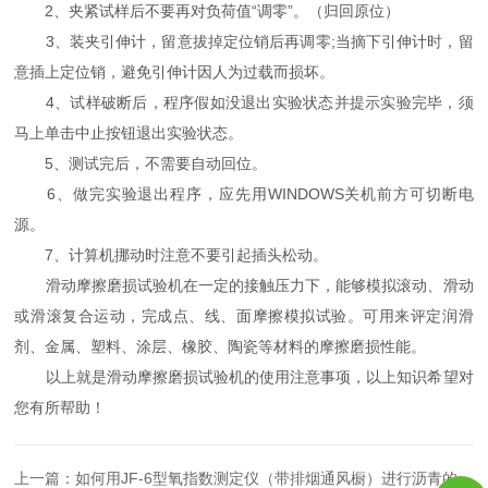
2、夹紧试样后不要再对负荷值“调零”。（归回原位）
3、装夹引伸计，留意拔掉定位销后再调零;当摘下引伸计时，留
意插上定位销，避免引伸计因人为过载而损坏。
4、试样破断后，程序假如没退出实验状态并提示实验完毕，须
马上单击中止按钮退出实验状态。
5、测试完后，不需要自动回位。
6、做完实验退出程序，应先用WINDOWS关机前方可切断电
源。
7、计算机挪动时注意不要引起插头松动。
滑动摩擦磨损试验机在一定的接触压力下，能够模拟滚动、滑动
或滑滚复合运动，完成点、线、面摩擦模拟试验。可用来评定润滑
剂、金属、塑料、涂层、橡胶、陶瓷等材料的摩擦磨损性能。
以上就是滑动摩擦磨损试验机的使用注意事项，以上知识希望对
您有所帮助！
上一篇：
如何用JF-6型氧指数测定仪（带排烟通风橱）进行沥青的氧指数试验？