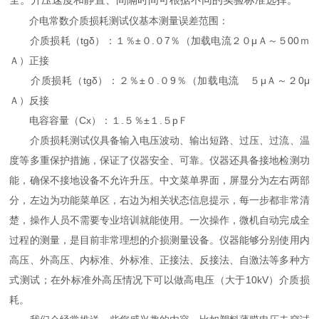
介电常数介质损耗测试仪基本测量误差范围：
介质损耗（tgδ）：１％±０.０7％（加载电流２０μＡ～５00ｍ
Ａ）正接
介质损耗（tgδ）：２％±０.０9％（加载电流 ５μＡ～２0μ
Ａ）反接
电容容量（Cx）：１.５％±１.５pＦ
介质损耗测试仪具备输入电压波动、输出短路、过压、过流、温
度等多重保护措施，保证了仪器安全、可靠。仪器还具备接地检测功
能，确保不接地设备不允许升压。中文菜单界面，屏显分为左右两部
分，左边为功能菜单区，右边为相关状态信息提示，每一步都非常清
楚，操作人员不需要专业培训就能使用。一次操作，微机自动完成全
过程的测量，是目前非常理想的介损测量设备。仪器能够分别使用内
高压、外高压、内标准、外标准、正接法、反接法、自激法等多种方
式测试；在外标准外高压情况下可以做高电压（大于10kV）介质损
耗。