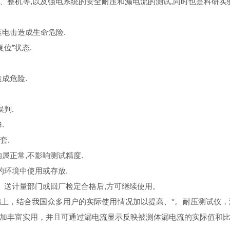
、整机等,以及强电系统的安全耐压和漏电流的测试,同时也是科研实
电击造成生命危险.
位”状态.
成危险.
判.
.
套.
属正常,不影响测试精度.
的环境中使用或存放.
、送计量部门或回厂检定合格后,方可继续使用。
，结合我国众多用户的实际使用情况加以提高、*。耐压测试仪，
加丰富实用，并且可通过漏电流显示反映被测体漏电流的实际值和