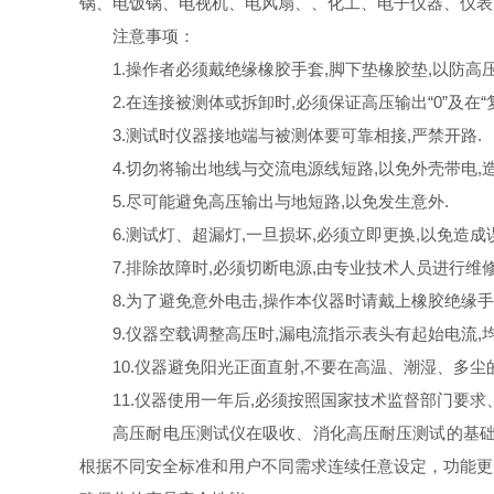
锅、电饭锅、电视机、电风扇、、化工、电子仪器、仪表
注意事项：
1.操作者必须戴绝缘橡胶手套,脚下垫橡胶垫,以防高压
2.在连接被测体或拆卸时,必须保证高压输出“0”及在“复
3.测试时仪器接地端与被测体要可靠相接,严禁开路.
4.切勿将输出地线与交流电源线短路,以免外壳带电,造
5.尽可能避免高压输出与地短路,以免发生意外.
6.测试灯、超漏灯,一旦损坏,必须立即更换,以免造成误
7.排除故障时,必须切断电源,由专业技术人员进行维修
8.为了避免意外电击,操作本仪器时请戴上橡胶绝缘手
9.仪器空载调整高压时,漏电流指示表头有起始电流,均
10.仪器避免阳光正面直射,不要在高温、潮湿、多尘
11.仪器使用一年后,必须按照国家技术监督部门要求
高压耐电压测试仪在吸收、消化高压耐压测试的基础上
根据不同安全标准和用户不同需求连续任意设定，功能更