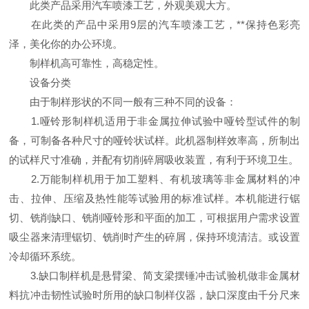
此类产品采用汽车喷漆工艺，外观美观大方。
在此类的产品中采用9层的汽车喷漆工艺，**保持色彩亮
泽，美化你的办公环境。
制样机高可靠性，高稳定性。
设备分类
由于制样形状的不同一般有三种不同的设备：
1.哑铃形制样机适用于非金属拉伸试验中哑铃型试件的制
备，可制备各种尺寸的哑铃状试样。此机器制样效率高，所制出
的试样尺寸准确，并配有切削碎屑吸收装置，有利于环境卫生。
2.万能制样机用于加工塑料、有机玻璃等非金属材料的冲
击、拉伸、压缩及热性能等试验用的标准试样。本机能进行锯
切、铣削缺口、铣削哑铃形和平面的加工，可根据用户需求设置
吸尘器来清理锯切、铣削时产生的碎屑，保持环境清洁。或设置
冷却循环系统。
3.缺口制样机是悬臂梁、简支梁摆锤冲击试验机做非金属材
料抗冲击韧性试验时所用的缺口制样仪器，缺口深度由千分尺来