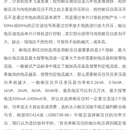
片，计算机技术飞速发展；程控耐压测试仪这几年也发展很快，程控
耐压仪与传统的耐压仪不同之处主要是升压部分。程控耐压仪高压升
压不是通过市电由调压器来调节，而是通过单片计算机控制产生一个
50Hz或60Hz的正弦波信号再通过功率放大电路进行放大升压，输出
电压值也由单片计算机进行控制，其它部分原理与传统耐压仪差别不
大。缺点：现场抗干扰性弱；可靠性不如机械式；成本高。
2、耐电压测试仪的选用选用耐压仪最重要的是2个指标，最大
输出电压值及最大报警电流值一定要大于你所需要的电压值和报警电
流值。一般被试产品标准中规定了施加高压值及报警判定电流值。如
果施加的电压越高，报警判定电流越大，那么需要耐压仪升压变压器
功率就越大，一般耐压仪升压变压器功率有0.2kVA、0.5kVA、
1kVA、2kVA、3kVA、5kVA等。最高电压可以到几万伏。最大报警
电流500mA-1000mA等。所以在选择耐压仪时一定要注意这2个指
标。功率选太大就会造成浪费，选的太小耐压试验不能正确判断合格
与否。根据IEC414或（GB6738-86）中规定选择耐压仪的功率方
法，我们认为是比较科学的。“首先将耐压仪的输出电压调到规定值