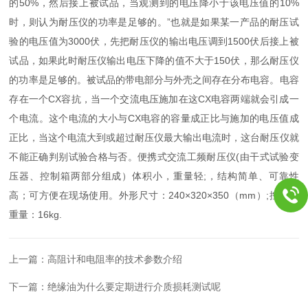
的50%，然后接上被试品，当观测到的电压降小于该电压值的10%
时，则认为耐压仪的功率是足够的。”也就是如果某一产品的耐压试
验的电压值为3000伏，先把耐压仪的输出电压调到1500伏后接上被
试品，如果此时耐压仪输出电压下降的值不大于150伏，那么耐压仪
的功率是足够的。被试品的带电部分与外壳之间存在分布电容。电容
存在一个CX容抗，当一个交流电压施加在这CX电容两端就会引成一
个电流。这个电流的大小与CX电容的容量成正比与施加的电压值成
正比，当这个电流大到或超过耐压仪最大输出电流时，这台耐压仪就
不能正确判别试验合格与否。便携式交流工频耐压仪(由干式试验变
压器、控制箱两部分组成）体积小，重量轻;，结构简单、可靠性
高；可方便在现场使用。外形尺寸：240×320×350（mm）;控制箱
重量：16kg.
上一篇：
高阻计和电阻率的技术参数介绍
下一篇：
绝缘油为什么要定期进行介质损耗测试呢