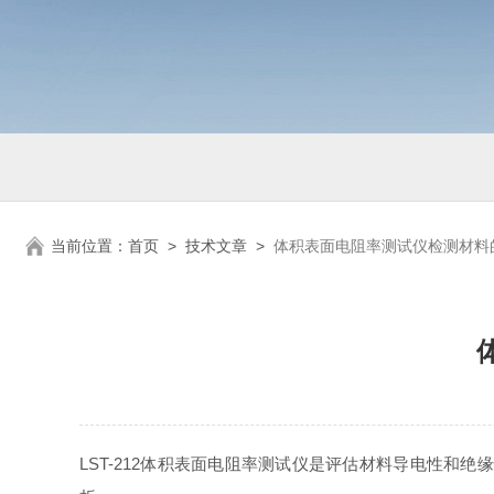
当前位置：
首页
>
技术文章
>
体积表面电阻率测试仪检测材料
LST-212体积表面电阻率测试仪是评估材料导电性