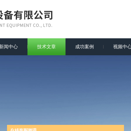
新闻中心
技术文章
成功案例
视频中