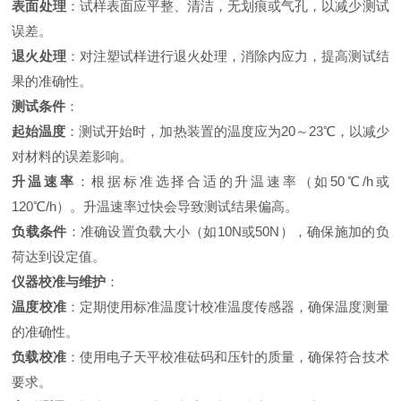
表面处理
：试样表面应平整、清洁，无划痕或气孔，以减少测试
误差
。
退火处理
：对注塑试样进行退火处理，消除内应力，提高测试结
果的准确性
。
测试条件
：
起始温度
：测试开始时，加热装置的温度应为20～23℃，以减少
对材料的误差影响
。
升温速率
：根据标准选择合适的升温速率（如50℃/h或
120℃/h）。升温速率过快会导致测试结果偏高
。
负载条件
：准确设置负载大小（如10N或50N），确保施加的负
荷达到设定值
。
仪器校准与维护
：
温度校准
：定期使用标准温度计校准温度传感器，确保温度测量
的准确性
。
负载校准
：使用电子天平校准砝码和压针的质量，确保符合技术
要求
。