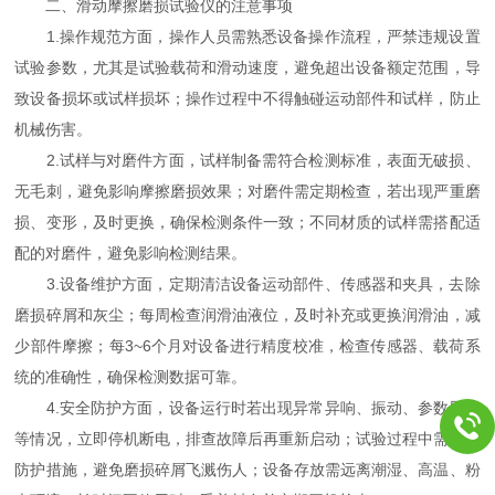
二、滑动摩擦磨损试验仪的注意事项
1.操作规范方面，操作人员需熟悉设备操作流程，严禁违规设置
试验参数，尤其是试验载荷和滑动速度，避免超出设备额定范围，导
致设备损坏或试样损坏；操作过程中不得触碰运动部件和试样，防止
机械伤害。
2.试样与对磨件方面，试样制备需符合检测标准，表面无破损、
无毛刺，避免影响摩擦磨损效果；对磨件需定期检查，若出现严重磨
损、变形，及时更换，确保检测条件一致；不同材质的试样需搭配适
配的对磨件，避免影响检测结果。
3.设备维护方面，定期清洁设备运动部件、传感器和夹具，去除
磨损碎屑和灰尘；每周检查润滑油液位，及时补充或更换润滑油，减
少部件摩擦；每3~6个月对设备进行精度校准，检查传感器、载荷系
统的准确性，确保检测数据可靠。
4.安全防护方面，设备运行时若出现异常异响、振动、参数异常
等情况，立即停机断电，排查故障后再重新启动；试验过程中需做好
防护措施，避免磨损碎屑飞溅伤人；设备存放需远离潮湿、高温、粉