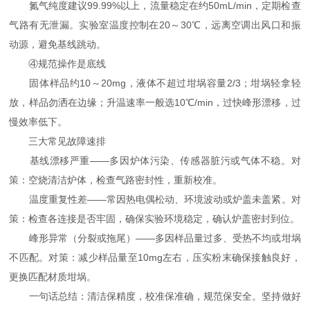
氮气纯度建议99.99%以上，流量稳定在约50mL/min，定期检查
气路有无泄漏。实验室温度控制在20～30℃，远离空调出风口和振
动源，避免基线跳动。
④规范操作是底线
固体样品约10～20mg，液体不超过坩埚容量2/3；坩埚轻拿轻
放，样品勿洒在边缘；升温速率一般选10℃/min，过快峰形漂移，过
慢效率低下。
三大常见故障速排
基线漂移严重——多因炉体污染、传感器脏污或气体不稳。对
策：空烧清洁炉体，检查气路密封性，重新校准。
温度重复性差——常因热电偶松动、环境波动或炉盖未盖紧。对
策：检查各连接是否牢固，确保实验环境稳定，确认炉盖密封到位。
峰形异常（分裂或拖尾）——多因样品量过多、受热不均或坩埚
不匹配。对策：减少样品量至10mg左右，压实粉末确保接触良好，
更换匹配材质坩埚。
一句话总结：清洁保精度，校准保准确，规范保安全。坚持做好