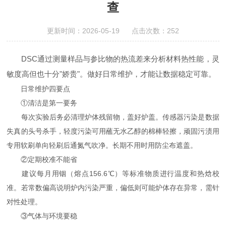
查
更新时间：2026-05-19 点击次数：252
DSC通过测量样品与参比物的热流差来分析材料热性能，灵
敏度高但也十分"娇贵"。做好日常维护，才能让数据稳定可靠。
日常维护四要点
①清洁是第一要务
每次实验后务必清理炉体残留物，盖好炉盖。传感器污染是数据
失真的头号杀手，轻度污染可用蘸无水乙醇的棉棒轻擦，顽固污渍用
专用软刷单向轻刷后通氮气吹净。长期不用时用防尘布遮盖。
②定期校准不能省
建议每月用铟（熔点156.6℃）等标准物质进行温度和热焓校
准。若常数偏高说明炉内污染严重，偏低则可能炉体存在异常，需针
对性处理。
③气体与环境要稳