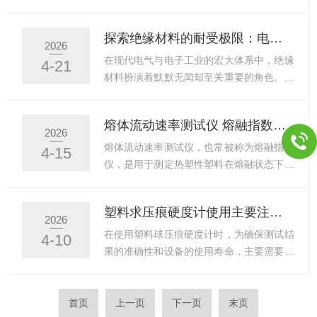
绝缘介质在强电场作用下，...
通过实时调节样品端的加热功率，使样品与
这种“工频”电压，是绝缘材料在日常工作中
参比物始终保持温度一致。此时，维持零温
承受的最基本、最持续的电气应力。因此，
探索绝缘材料的耐受极限：电压击穿测试仪的技术深度解析
差所需的补偿功率差，直接反映了样品的热
评估绝缘材料在工频交流电压下的击穿特
2026
流变化，进而可计算出热效应对应的热量变
性，具有最直接的工程参考价值。工频击穿
在现代电气与电子工业的宏大体系中，绝缘
4-21
化（焓变）。DSC的基础结构主要由加热系
电压试验仪，作为一类专门设计用于在工频
材料扮演着默默无闻却至关重要的角色。从
统、传感器、样品与...
条件下进行绝缘材料击穿和耐压测试的仪
微型芯片内部的封装树脂，到横跨山川的超
器，因其对电网运行工况的高度模拟性，成
高压电缆绝缘层，它们构成了隔离带电体、
熔体流动速率测试仪 熔融指数仪 特点及应用
为电力设备制造、绝缘材料生产及质量检测
保障设备安全运行、防止人身触电的第一道
2026
机构中应用代表性的测试设备。一、核心定
也是最后一道防线。然而，绝缘体并非绝对
熔体流动速率测试仪，也常被称为熔融指数
4-15
位：模拟电网运行应力工频击穿电压试验仪
不导电，当其承受的电场强度超过某一临界
仪，是用于测定热塑性塑料在熔融状态下流
的核心在于“工频”二...
值时，会瞬间从绝缘状态转变为导电状态，
动性能的关键设备。它通过测量熔体质量流
即发生“电击穿”。电压击穿测试仪，正是为
动速率（MFR）和熔体体积流动速率
塑料求压痕硬度计使用主要注意哪些
了科学、精确地测定这一临界值——击穿电
（MVR）来表征材料的加工流动性，并间接
2026
压或击穿强度——而设计的专用设备。它不
反映其分子量大小。🧪工作原理该仪器的工
在使用塑料球压痕硬度计时，为确保测试结
4-10
仅用于判定材料的合格与否，更是研究材料
作原理基于“定温定压下的熔体挤出法”：将
果的准确性和设备的使用寿命，主要需要注
介电性能、优化配方、确...
塑料样品装入一个规定尺寸的加热料筒中。
意以下几个方面：测试前的准备样品要求厚
在设定的温度下，使样品全熔融。通过活塞
度与尺寸：试样厚度应不小于4mm。每个
在顶部施加标准负荷（砝码重力），迫使熔
测量点中心距离试样边缘不小于10mm，各
首页
上一页
下一页
末页
融的塑料从一个标准尺寸的口模中挤出。通