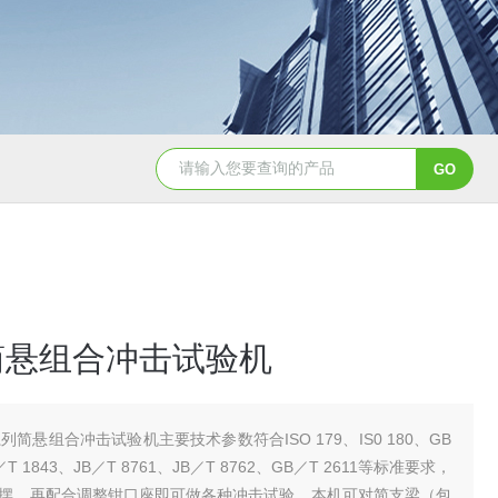
简悬组合冲击试验机
系列简悬组合冲击试验机主要技术参数符合ISO 179、IS0 180、GB
／T 1843、JB／T 8761、JB／T 8762、GB／T 2611等标准要求，
摆，再配合调整钳口座即可做各种冲击试验。本机可对简支梁（包