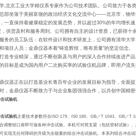
学,北京工业大学精仪系专家作为公司技术团队。公司致力于各
总部坐落于美丽富饶的政治经济文化交流中心——北京市，物华
，一直保持着健康稳定的发展态势，并以超过30%的年均增长速
定，供货及时和服务周到。公司拥有自主的设计资质，已获得十
服务的员工队伍：在软件设计和技术研发上，公司拥有清华大学
和项目人员；金鼎仪器本着“铸造辉煌，唯有质量”的坚定信念。
打造专业精深，通过不断创新及与用户的深入合作持续改进产品
的目标是成为国内用户二次购买率的试验仪机品牌，即用户流失
鼎仪器正在以打造基业长青百年企业的发展目标为指导，全面提
时，金鼎仪器不断致力于与企业集团强强合作，以共创中国精密
冲击试验机
ISO 179
IS0 180
GB
T 1043
GB
T 1
冲击试验机
主要技术参数符合
、
、
／
、
／
合调整钳口座即可做各种冲击试验。本机可对简支梁（包括管材试验）、
可实现无任何障碍的升级为全能量的组合冲击试验机。本系列组合冲击试