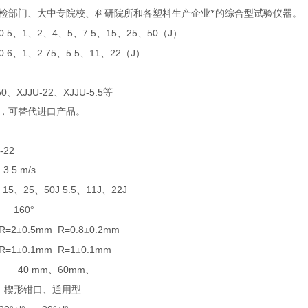
检部门、大中专院校、科研院所和各塑料生产企业*的综合型试验仪器。
0.5
1
2
4
5
7.5
15
25
50
J
、
、
、
、
、
、
、
、
（
）
0.6
1
2.75
5.5
11
22
J
、
、
、
、
、
（
）
50
XJJU-22
XJJU-5.5
、
、
等
，可替代进口产品。
-22
.5 m/s
15
25
50J 5.5
11J
22J
、
、
、
、
、
160
°
=2
0.5mm R=0.8
0.2mm
±
±
=1
0.1mm R=1
0.1mm
±
±
40 mm
60mm
、
、
楔形钳口、通用型