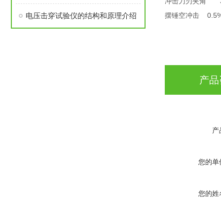
3
冲击刀刃夹角
电压击穿试验仪的结构和原理介绍
0.5
摆锤空冲击
产品
产
您的单
您的姓