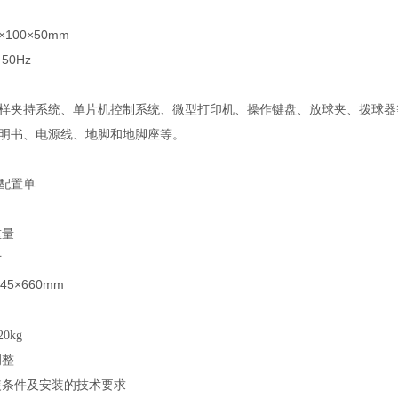
×100×50mm
／
50Hz
样夹持系统、单片机控制系统、微型打印机、操作键盘、放球夹、拨球器
明书、电源线、地脚和地脚座等。
配置单
重量
寸
245×660mm
20kg
调整
安装条件及安装的技术要求