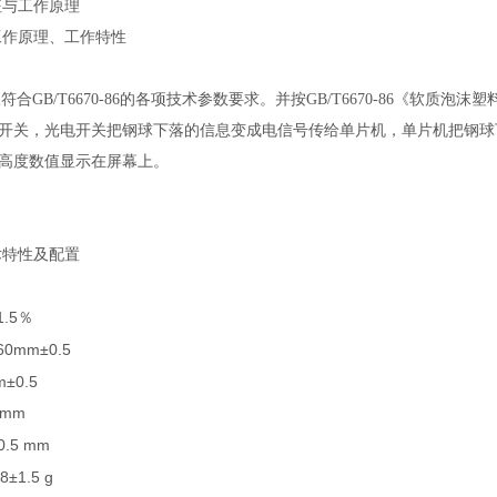
征与工作原理
工作原理、工作特性
仪符合GB/T6670-86的各项技术参数要求。并按GB/T6670-86《软质
开关，光电开关把钢球下落的信息变成电信号传给单片机，单片机把钢球
高度数值显示在屏幕上。
术特性及配置
1.5
％
60mm±0.5
m±0.5
0mm
0.5 mm
8±1.5 g