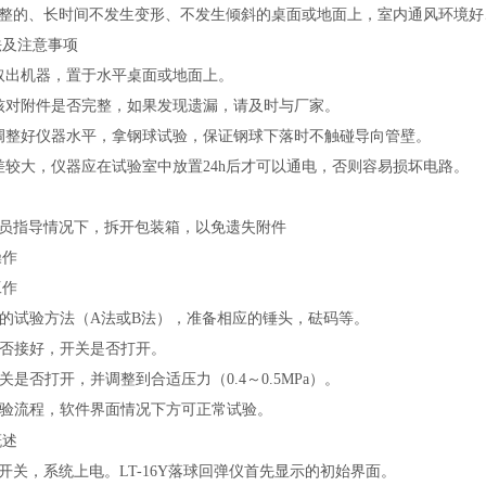
整的、长时间不发生变形、不发生倾斜的桌面或地面上，室内通风环境好
法及注意事项
取出机器，置于水平桌面或地面上。
核对附件是否完整，如果发现遗漏，请及时与厂家。
调整好仪器水平，拿钢球试验，保证钢球下落时不触碰导向管壁。
差较大，仪器应在试验室中放置24h后才可以通电，否则容易损坏电路。
员指导情况下，拆开包装箱，以免遗失附件
操作
工作
选用的试验方法（A法或B法），准备相应的锤头，砝码等。
源是否接好，开关是否打开。
开关是否打开，并调整到合适压力（0.4～0.5MPa）。
悉试验流程，软件界面情况下方可正常试验。
概述
开关，系统上电。LT-16Y落球回弹仪首先显示的初始界面。