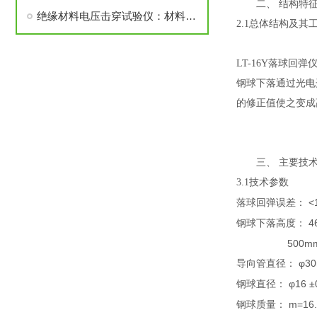
二、 结构特
绝缘材料电压击穿试验仪：材料级绝缘特性研究的专用试验平台
2.1总体结构及其
LT-16Y落球回弹
钢球下落通过光电
的修正值使之变成
三、 主要技
3.1技术参数
<
落球回弹误差：
4
钢球下落高度：
500m
φ3
导向管直径：
φ16 ±
钢球直径：
m=16.
钢球质量：