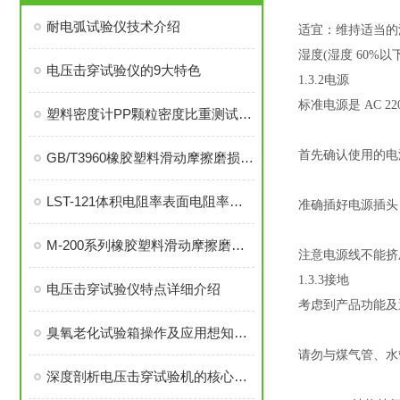
耐电弧试验仪技术介绍
适宜：维持适当的
湿度(湿度 60%以
电压击穿试验仪的9大特色
1.3.2电源
标准电源是 AC 220
塑料密度计PP颗粒密度比重测试方法介绍
首先确认使用的电
GB/T3960橡胶塑料滑动摩擦磨损试验仪
LST-121体积电阻率表面电阻率测量说明
准确插好电源插头
M-200系列橡胶塑料滑动摩擦磨损试验仪详细介绍
注意电源线不能挤
1.3.3接地
电压击穿试验仪特点详细介绍
考虑到产品功能及
臭氧老化试验箱操作及应用想知道吗
请勿与煤气管、水
深度剖析电压击穿试验机的核心技术与创新应用