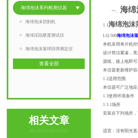
海绵泡沫系列检测仪器
海绵
一、
海绵泡沫切割机
海绵泡沫
1.1
海绵压陷硬度测试仪
海绵泡沫落
LQ-500
本机采用单片机控
海绵泡沫落球回弹测定仪
设计简洁紧凑，美
源线，接上电即可
查看全部
本仪器更新维护容
1.2适用范围
本仪器可广泛地应
1.3使用环境条件
1.3.1场所
安装在下列场所，
相关文章
适宜：没有阳光直
RELATED ARTICLES