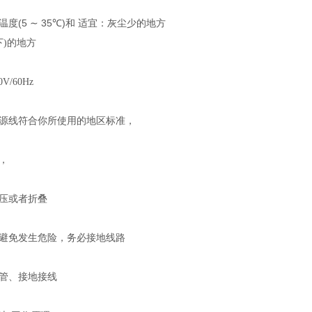
(5
∼
35
)
温度
℃
和
适宜：灰尘少的地方
下)的地方
V/60Hz
源线符合你所使用的地区标准，
，
压或者折叠
避免发生危险，务必接地线路
管、接地接线