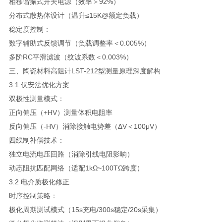
相移谐振式开关电源（效率＞92%）
分布式散热体设计（温升≤15K@额定负载）
稳定度控制：
数字辅助式反馈调节（负载调整率＜0.005%）
多阶RC平滑滤波（纹波系数＜0.003%）
三、陶瓷材料高阻计LST-212型测量原理深度解构
3.1 伏安法优化方案
双极性测量模式：
正向偏压（+HV）测量体积电阻率
反向偏压（-HV）消除接触电势差（ΔV＜100μV）
四线制补偿技术：
独立电流电压回路（消除引线电阻影响）
动态阻抗匹配网络（适配1kΩ~100TΩ跨度）
3.2 电介质极化修正
时序控制策略：
极化周期测试模式（15s充电/300s稳定/20s采集）