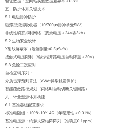
验证数据：空间站实测数据差异率＜0.3%
五、防护体系关键技术
5.1 电磁脉冲防护
磁滞型浪涌吸收器（10/700μs脉冲承受5kV）
非线性瞬态抑制网络（残余电压＜24V@3kA）
5.2 生物安全设计
X射线屏蔽罩（泄漏剂量≤0.5μSv/h）
接触式电压限制（输出端开路电压自动降至＜30V）
5.3 危险工况应对
自检逻辑序列：
介质击穿预判算法（dV/dt异常触发保护）
智能疏散路径规划（闪络时自动切断关键回路）
六、计量溯源体系构建
6.1 基准器组配置要求
标准电阻组：10^8~10^14Ω（年稳定性＜0.01%）
基准电压源：约瑟夫森结阵阵列（准确度0.1ppm）