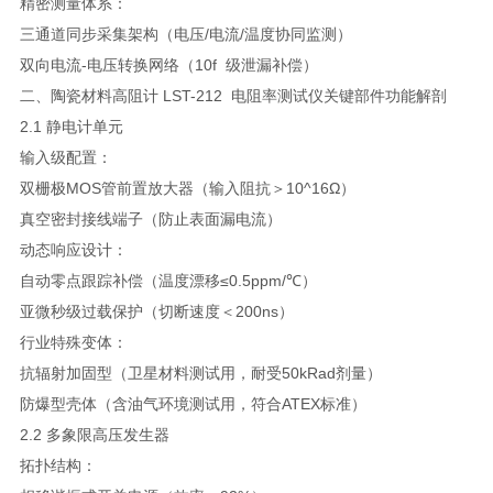
精密测量体系：
三通道同步采集架构（电压/电流/温度协同监测）
双向电流-电压转换网络（10f 级泄漏补偿）
二、陶瓷材料高阻计 LST-212 电阻率测试仪关键部件功能解剖
2.1 静电计单元
输入级配置：
双栅极MOS管前置放大器（输入阻抗＞10^16Ω）
真空密封接线端子（防止表面漏电流）
动态响应设计：
自动零点跟踪补偿（温度漂移≤0.5ppm/℃）
亚微秒级过载保护（切断速度＜200ns）
行业特殊变体：
抗辐射加固型（卫星材料测试用，耐受50kRad剂量）
防爆型壳体（含油气环境测试用，符合ATEX标准）
2.2 多象限高压发生器
拓扑结构：