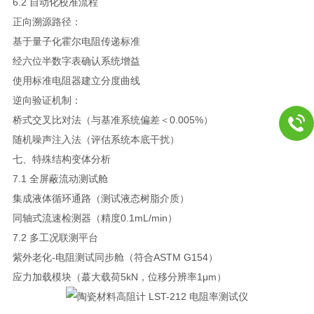
6.2 自动化校准流程
正向溯源路径：
基于量子化霍尔电阻传递标准
经六位半数字表确认系统增益
使用标准电阻器建立分度曲线
逆向验证机制：
桥式交叉比对法（与基准系统偏差＜0.005%）
随机噪声注入法（评估系统本底干扰）
七、特殊结构变体分析
7.1 全屏蔽流动测试舱
集成液体循环通路（测试液态树脂介质）
同轴式流速检测器（精度0.1mL/min）
7.2 多工况联测平台
紫外老化-电阻测试同步舱（符合ASTM G154）
应力加载模块（蕞大载荷5kN，位移分辨率1μm）