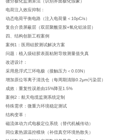
微分极化监测算法（识别界面极化假象）
电荷注入效应抑制：
动态电荷平衡电路（注入电荷量＜10pC/s）
复合介质屏蔽层（双层聚酰亚胺+氧化铝涂层）
四、结构创新工程案例
案例1：医用硅胶测试解决方案
问题：植入级硅胶表面粘附导致测量值失真
改进设计：
采用悬浮式三环电极（接触压力＜0.03N）
增加原位等离子清洗仓（每周期清除0.2μm污染层）
成效：重复性误差由15%降至1.5%
案例2：航天电缆监测系统定制
特殊需求：微重力环境稳定测试
结构变革：
磁流体动力式电极定位系统（替代机械传动）
同位素热源温控模块（补偿真空环境热散失）