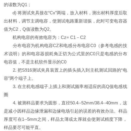
的读数为Q1；
d) 将测试夹具接在“Cx”两端，放入材料，测出材料厚度后取
出材料，调节主调电容，使测试电路重新谐振，此时可变电容器
值为C2，Q值读数为Q2。
机构电容的有效电容为：Cz= C1－C2
分布电容为机构电容CZ和电感分布电容C0（参考电感的技
术说明）的和电容器损耗角正切为公式里的C0只是电感的分布
电容值，不是主机软件显示的C0
2. 把S916测试夹具装置上的插头插入到主机测试回路的“电
容”两个端子上。
3. 在主机电感端子上插上和测试频率相适应的高Q值电感线
圈
4. 被测样品要求为圆形，直径50.4--52mm/38.4--40mm，这
是减小因样品边缘泄漏和边缘电场引起的误差的有效办法。样品
厚度可在1--5mm之间，样品太薄或太厚就会使测试精度下降，
样品要尽可能平直。