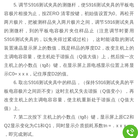
5. 调节S916测试夹具的测微杆，使S916测试夹具的平板电
容极片相接为止，按ZERO 清零按键，初始值设置为0。再松开
两片极片，把被测样品夹入两片极片之间，调节S916测试夹具
的测微杆，到的平板电容极片夹住样品止（注意调节时要用
S916测试夹具的，以免夹得过紧或过松），这时能读取的测试
装置液晶显示屏上的数值，既是样品的厚度D2，改变主机上的
主调电容容量，使主机处于谐振点（Q值大值）上，然后按一次
主机上的小数点（tgδ）键，在显示屏上原电感显示位置上将显
示C0= x x x，记住厚度D2的值。
6. 取出S916测试夹具中的样品，（保持S916测试夹具的平
板电容极片之间距不变）这时主机又失去谐振（Q值变小），再
改变主机上的主调电容容量，使主机重新处于谐振点（Q值大
值）上。
7. 第二次按下 主机上的小数点（tgδ）键，显示屏上原C2和
Q2显示变化为C1和Q1，同时显示介质损耗系数tn =．x x x x x
，即完成测试。