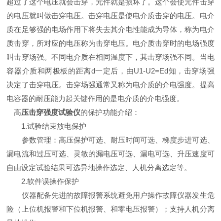
超过了这个电压就会击穿，元件就是损坏了。这个会使元件击穿
的电压就叫做击穿电压。击穿电压是使电介质击穿的电压。电介
质在足够强的电场作用下将失去其介电性能成为导体，称为电介
质击穿，所对应的电压称为击穿电压。电介质击穿时的电场强度
叫击穿场强。不同电介质在相同温度下，其击穿场强不同。当电
容器介质和两极板的距离d一定后，由U1-U2=Ed知，击穿场强
决定了击穿电压。击穿场强通常又称为电介质的介电强度。提高
电容器的耐压能力起关键作用的是电介质的介电强度。
高
压击穿强度试验仪
的保护功能介绍：
1.试验结束放电保护
参数管理：高压保护可选、耐压时间可选、梯度步进可选、
漏电流和过压可选、灵敏的漏电压可选、漏电可选、升压速度可
自由设定试验结果可选异地操作选定、人机分离选定等。
2.软件误操作保护
仪器配备先进的故障报警系统避免用户操作故障仪器发生危
险（上位机报警和下位机报警、和零电压报警）；支持人机分离