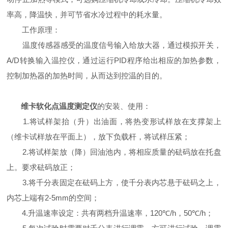
率高，降温快，并可节省水冷过程中的耗水量。
工作原理：
温度传感器感受的温度信号输入给放大器，通过模拟开关，
A/D
PID
转换输入温控仪，通过运行
程序给出相应的加热参数，
控制加热器的加热时间，从而达到控温的目的。
维卡软化点温度测定仪
的安装、使用：
1.
将试样架抬（升）出油面，将热变形试样放在支撑架上
（维卡试样放在平面上），放下负载杆，将试样压紧；
2.
将试样架放（降）回油池内，将相应质量的砝码放在托盘
上。要求砝码放正；
3.
将千分表固定在砝码上方，使千分表内芯悬于砝码之上，
2-5mm
内芯上端有
的空间；
4.
120℃/h
50℃/h
升温速率设定：共有两档升温速率，
，
；