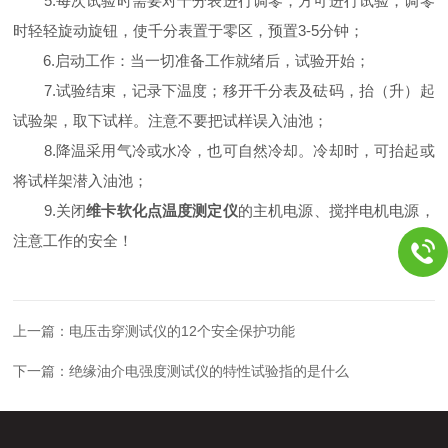
5.
每次试验时需要对千分表进行调零，方可进行试验，调零
3-5
时轻轻旋动旋钮，使千分表置于零区，预置
分钟；
6.
启动工作：当一切准备工作就绪后，试验开始；
7.
试验结束，记录下温度；移开千分表及砝码，抬（升）起
试验架，取下试样。注意不要把试样误入油池；
8.
降温采用气冷或水冷，也可自然冷却。冷却时，可抬起或
将试样架潜入油池；
9.
关闭
维卡软化点温度测定仪
的主机电源、搅拌电机电源，
注意工作的安全！
上一篇：
电压击穿测试仪的12个安全保护功能
下一篇：
绝缘油介电强度测试仪的特性试验指的是什么