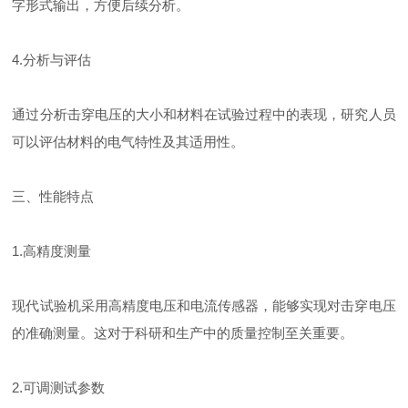
字形式输出，方便后续分析。
4.分析与评估
通过分析击穿电压的大小和材料在试验过程中的表现，研究人员
可以评估材料的电气特性及其适用性。
三、性能特点
1.高精度测量
现代试验机采用高精度电压和电流传感器，能够实现对击穿电压
的准确测量。这对于科研和生产中的质量控制至关重要。
2.可调测试参数