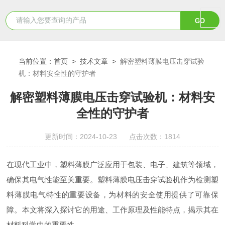
当前位置：
首页
>
技术文章
>
解密塑料薄膜电压击穿试验
机：材料安全性的守护者
解密塑料薄膜电压击穿试验机：材料安
全性的守护者
更新时间：2024-10-23 点击次数：1814
在现代工业中，塑料薄膜广泛应用于包装、电子、建筑等领域，
确保其电气性能至关重要。塑料薄膜电压击穿试验机作为检测塑
料薄膜电气特性的重要设备，为材料的安全使用提供了可靠保
障。本文将深入探讨它的用途、工作原理及性能特点，揭示其在
材料科学中的重要性。