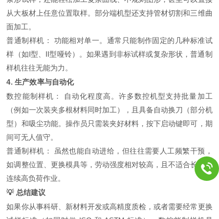
从大板材上任意位置取样。部分端机型还支持管材切割和三维曲
面加工。
普通制样机：
功能相对单一。通常只能制作固定的几种标准试
样（如I型、II型哑铃）。如果遇到非标试样或复杂形状，普通制
样机往往无能为力。
4. 生产效率与自动化
数控能制样机：
自动化程度高。许多数控机型支持
批量加工
（例如一次装夹多根材料同时加工），且具备自动换刀（部分机
型）和吸尘功能。操作员只需装夹好材料，按下启动键即可，期
间可无人值守。
普通制样机：
虽然也能自动进给，但往往需要人工频繁干预，
如调整位置、更换模具等，劳动强度相对较高，且不适合长时间
连续高负荷作业。
💡 总结建议
如果你从事科研、新材料开发或高精度质检
，或者需要经常更换