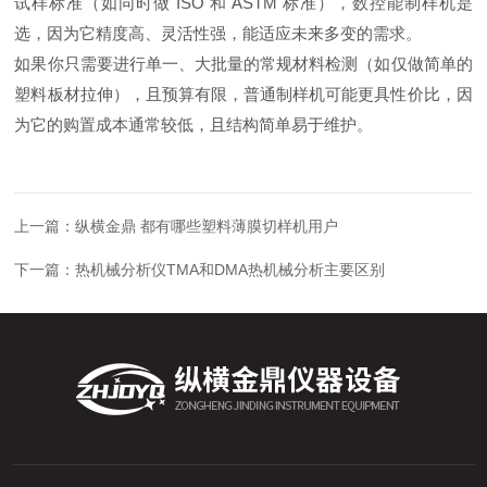
试样标准（如同时做 ISO 和 ASTM 标准），
数控能制样机
是
选，因为它精度高、灵活性强，能适应未来多变的需求。
如
果
你只
需
要进
行
单一
、
大批
量
的
常规
材
料
检
测
（
如
仅做
简
单
的
塑
料板
材拉伸
）
，
且
预
算
有限
，
普通
制
样
机
可
能
更
具性
价
比
，
因
为
它
的
购置
成本
通
常
较
低
，
且结
构
简
单
易
于
维
护
。
上一篇：
纵横金鼎 都有哪些塑料薄膜切样机用户
下一篇：
热机械分析仪TMA和DMA热机械分析主要区别