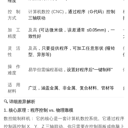
维度
控
制
计
算
机
数
控
(
C
N
C
)
，
通
过
程
序
（
G
代
码
）
控
制
机
方
式
三
轴
联
动
控
加
工
及高
(
可
达
微
米
级
，
误
差
通
常
≤
0.
05m
m
)
，
一
一
精
度
致
性
好
大
灵
活
及
高
，
只
要
提
供
程
序
，
可
加
工
任
意
形
状
(
哑
铃
低
性
型
、
异
形
等
)
仅
操
作
易
学
但
需编
程
基
础
，
设置
好程
序
后
“
一
键
制
样"
依
难
度
适用
广
泛，
涵
盖
金
属、
非金
属
、复
合材
料
、管
材
等
多
材
料
🔍 详细差异解析
1. 核心原理：程序控制 vs. 物理靠模
数控能制样机：
它的核心是一套计算机数控系统。它通过程序
控制器控制 X、Y、Z 三轴联动。你只需要在控制面板或电脑上