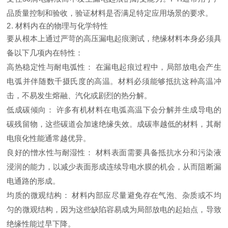
品质量控制和验收，验证材料是否满足特定应用场景的要求。
2. 材料内在的物理与化学特性
要从根本上通过严苛的高压漏电起痕测试，绝缘材料本身必须具
备以下几项内在特性：
高热稳定性与耐电弧性：
在漏电起痕过程中，局部放电会产生
电弧并伴随数千摄氏度的高温。材料必须能够抵抗这种高温冲
击，不易发生熔融、汽化或剧烈的热分解。
低成碳倾向：
许多有机材料在电弧高温下会分解并生成导电的
碳残留物，这些碳道会加速绝缘失效。成碳率越低的材料，其耐
电痕化性能通常越优异。
良好的憎水性与耐湿性：
材料表面需要具备抵抗水分和污染液
浸润的能力，以减少表面形成连续导电水膜的机会，从而阻断漏
电通路的形成。
均质的微观结构：
材料内部应尽量避免存在气泡、杂质或不均
匀的微观结构，因为这些缺陷容易成为局部放电的起始点，导致
绝缘性能过早下降。