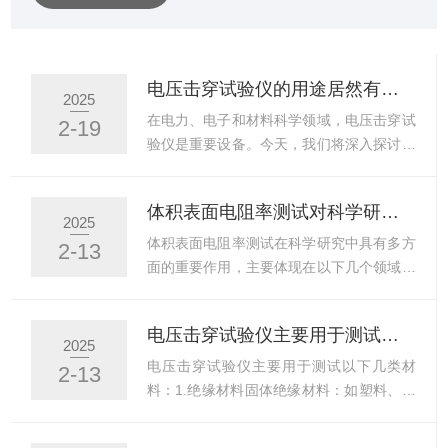
过测量油水界面张力，评估油质是否受污染，确保电力设
备的安全运行。示例：电力系统通过界面张力仪监测绝缘
油的界面张力值，若数值低于标准（如2.石油与天然气行
电压击穿试验仪的用途居然有这么广泛
2025
业应用：评估原油的表面活性、油水界面张力及驱油剂性
在电力、电子和材料科学领域，电压击穿试
2-19
能，优化开采工艺。例如，三次采油中通过界面张力测试
验仪是重要设备。今天，我们将深入探讨电
选择高效表面活性剂。...
压击穿试验仪的工作原理、应用领域以及发
展前景。电压击穿试验仪的工作原理基于绝
体积表面电阻率测试对科学研究有多重作用
缘材料在逐渐增加的电压作用下，从绝缘状
2025
态突变为导电状态的过程。这一转变发生在
体积表面电阻率测试在科学研究中具有多方
2-13
某一特定电压，称为击穿电压。电压击穿试
面的重要作用，主要体现在以下几个领域：
验仪通过逐步增加施加在试样上的电压，记
材料科学研究评估导电性能：体积表面电阻
录下试样被击穿的电压值，以此评估材料的
率是衡量材料导电性的关键指标，帮助研究
电压击穿试验仪主要用于测试以下几类材料
绝缘性能。电压击穿试验仪几乎涉及所有需
人员了解材料的导电能力，为材料的选择和
2025
要评估绝缘材料性能的行业。在电力行业，
改进提供依据。优化材料性能：通过测试不
电压击穿试验仪主要用于测试以下几类材
2-13
电压击穿试验仪用于测试电线、电缆、变压
同条件下材料的电阻率，优化材料的成分和
料：1.绝缘材料固体绝缘材料：如塑料、橡
器等设备的绝缘性能。在电...
结构，提升其导电性能。开发新型材料：在
胶、陶瓷、玻璃、云母等。这些材料常用于
新材料的研发中，电阻率测试是评估材料性
电器的绝缘部件，像电线的绝缘外皮、电子