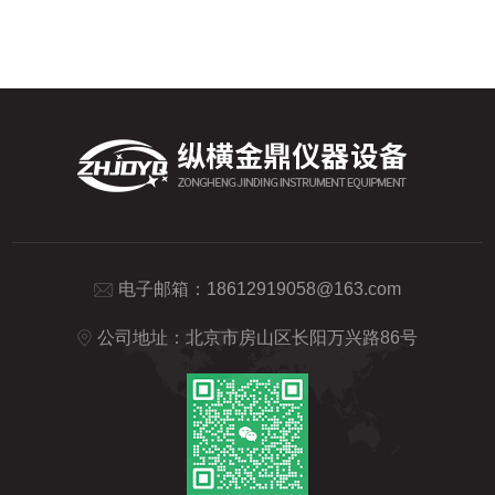
磨屑、润滑油外溢、结露水等情况。在夏季
参数对于材料的设计、工程应用以及结构设
或高低温试验后，注意擦拭干净因温差产生
计具有重要的指导意义。例如...
的结露。2.电气部件检查：定期开机检查电
机、电路板及电器等有无过热、异样噪音、
接口松动或接触不良等现象。确保仪表、电
脑显示正常。3.滑动摩擦磨损试验机机械部
件检查：检查摩擦副夹具等机械部件是否完
好，如有损坏应及时...
电子邮箱：
18612919058@163.com
公司地址：北京市房山区长阳万兴路86号