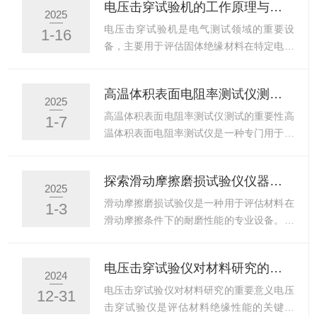
电压击穿试验机的工作原理与技术解析
能的重要手段，如高温超导材料的研究。电
元件的封装外壳等。通过电压击穿试验，可
2025
子元器件制造确保产品质量：在半导体材料
以检测出材料内部的缺陷或薄弱点，评估其
电压击穿试验机是电气测试领域的重要设
1-16
和器件的制造中，电阻率测试用于检测原材
在高电压下的绝缘性能，确保电气设备的安
备，主要用于评估固体绝缘材料在特定电压
料和成品，确保产品性能符...
全运行。例如，在电线电缆行业，需要对绝
下的电气强度及绝缘性能。其工作原理基于
缘层进行电压击穿试验，以保证电缆在输电
电场作用下绝缘材料的电气强度测试。在测
高温体积表面电阻率测试仪测试的重要性
过程中不会发生漏电等问题。液体绝缘材
试过程中，电压击穿试验机通过高压发生器
2025
料：包括绝缘油、绝缘漆等。在变压器等电
产生高电压，施加于待测试样品上，使样品
高温体积表面电阻率测试仪测试的重要性高
1-7
气设备中，绝缘油起着重要的绝缘和散热作
处于高压电场环境中。随着电压的逐渐升
温体积表面电阻率测试仪是一种专门用于测
用。电压击穿试验可以检测绝...
高，样品内部的电场强度也逐渐增强。当电
量材料在高温环境下电阻特性的精密仪器。
场强度达到样品的电气强度极，样品会发生
这种测试在多个领域，如科研、制造业、电
探索滑动摩擦磨损试验仪仪器工作过程
击穿现象，即电流突然增大，电压迅速下
力系统和电子产品生产等，均具有至关重要
2025
降。此时，试验机会记录下击穿电压值，并
的作用。以下将详细探讨高温体积表面电阻
滑动摩擦磨损试验仪是一种用于评估材料在
1-3
根据样品的尺寸和形状计算出其电气强度。
率测试的重要性。首先，在科研机构和高校
滑动摩擦条件下的耐磨性能的专业设备。原
电压击穿试验机的结构主要包括高...
中，高温体积表面电阻率测试仪扮演着不可
理主要基于模拟实际工况中的滑动摩擦过
或Q的角色。科研人员致力于开发新型材
程，通过精确测量和记录摩擦力、磨损量等
电压击穿试验仪对材料研究的重要意义
料，这些材料在不同条件下的电阻特性是评
关键指标来评估材料的耐磨性能。仪器由试
2024
价其性能的重要指标之一。通过高温体积表
验主机及智能控制系统两大部分构成，通过
电压击穿试验仪对材料研究的重要意义电压
12-31
面电阻率测试仪，科研人员能够深入了解材
控制系统进行操作试验，在试验过程中同时
击穿试验仪是评估材料绝缘性能的关键设