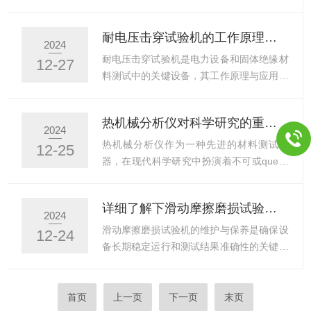
料在极D温度下的电学行为，...
可以显示数值、扭矩、时间，显示当前试验
备，在多个领域的研究中发挥着重要作用。
数值，可以打印出标准要求的试验报告。滑
其主要原理是通过施加逐渐升高的电压来检
耐电压击穿试验机的工作原理与应用范围
动摩擦磨损试验仪工作过程主要包括以下几
测绝缘材料的击穿电压，从而评估其耐电压
2024
个步骤：1.准备阶段：选择合适的试件和摩
能力。这种设备不仅能够帮助研究人员了解
耐电压击穿试验机是电力设备和固体绝缘材
12-27
擦副材料，确保它们符合试验要求。将试件
材料的电气强度极限，还能推动技术创新与
料测试中的关键设备，其工作原理与应用范
固定在测试平台上，通常使...
材料研发，具有不可忽视的重要意义。首
围如下：工作原理耐电压击穿试验机基于电
先，电压击穿试验仪能够确定绝缘材料的强
场强度和介质强度之间的关系进行测试。在
热机械分析仪对科学研究的重要性
度极限。在电气工程中，了解材料的击穿电
高压条件下，当电场强度超过材料的耐压强
2024
压是设计安全可靠电气产品的前提。击穿电
度时，材料将发生电击穿。试验机通过施加
热机械分析仪作为一种先进的材料测试仪
12-25
压是指绝缘材料在足够强的电场作用下失去
逐渐增高的电压来模拟工作条件，并评估材
器，在现代科学研究中扮演着不可或que的
介电性能成为导体的临界电压。...
料的绝缘性能。测试时，试验机会逐步增加
角色。它通过测量材料在温度、时间、频率
电压，同时监测电流、电压等参数的变化。
等条件下的物理和化学性质变化，为科研人
详细了解下滑动摩擦磨损试验机的维护与保养指南
当电压达到材料的击穿点时，材料会发生电
员提供了深入理解材料行为特性的关键数
2024
击穿，此时试验机会记录下击穿电压值和相
据。本文将探讨热机械分析仪对科学研究的
滑动摩擦磨损试验机的维护与保养是确保设
12-24
应的电流值。应用范围电力行业：耐电压击
重要性及其在不同领域中的应用。首先，热
备长期稳定运行和测试结果准确性的关键。
穿试验机在高压输电线路、...
机械分析仪能够揭示材料的动态力学性能。
以下是一些重要的维护与保养指南：1.日常
通过对材料在周期性应力作用下的形变进行
清洁：定期擦拭试验机各部位，防止生锈。
监测和分析，该仪器可以获取材料的储能模
试验结束后及时清理工作台面，检查是否有
首页
上一页
下一页
末页
量、损耗模量和阻尼因子等关键参数。这些