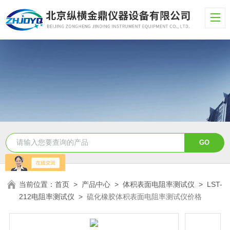
当前位置：
首页
>
产品中心
>
体积表面电阻率测试仪
>
LST-
212电阻率测试仪
>
硫化橡胶体积表面电阻率测试仪价格