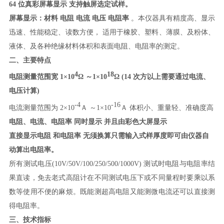
64
位真彩屏幕显示 支持触屏选定试样。
屏幕显示：材料 电阻 电流 电压 电阻率
。本仪器具有精度高、显示
迅速、性能稳定、读数方便， 适用于橡胶、塑料、薄膜、及粉体、
液体、及各种绝缘材料体积和表面电阻、电阻率的测定。
二、主要特点
4
18
电阻测量范围宽
1
×
10
Ω
～
1
×
10
Ω
(14
次方以上需
要
通过电流、
电压计
算
)
-4
-16
电流测量范围为
2
×
10
Ａ ～
1
×
10
Ａ 体积小、重量轻、准确度高
电阻、电流、电阻率 同时显示 并且由彩色大屏显示
直接显示电阻 和电阻率 无须换算只需输入式样厚度即可由仪器自
动算出电阻率。
所有测试电压
(10V/50V/100/250/500/1000V
)
测试时电阻与电阻率结
果直读，免去老式高阻
计在不同测试电压下或不同量程时要乘以系
数等使用不便的麻烦。既能测超高电阻又能测微电流还可以直接测
得电阻率。
三、技术指标