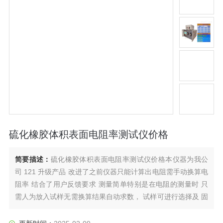
硫化橡胶体积表面电阻率测试仪价格
简要描述：
硫化橡胶体积表面电阻率测试仪价格本仪器为我公
司 121 升级产品 改进了之前仪器只能计算出电阻需手动换算电
阻率 结合了用户反馈要求 测量简单特别是在电阻的测量时 只
需人为放入试样无需换算结果自动求数， 试样可进行选择及 固
体、粉体、液体。三种即可自动的换算出电阻率 产品采用彩色
64 位真彩屏幕显示 支持触屏选定试样。