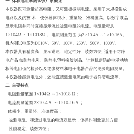
一
体积电阻率测试仪
厂家概述
本仪器既可测量超高电阻，又可测极微弱电流。采用了大规模集成
电路以及的技
术，使仪器体积小、重量轻、准确度高。以数字液晶
显示电阻并同时直接显示流过被测电阻的电流。电阻量程从
1
×
10
4
Ω
～
1
×
10
18
Ω，
电流测量范围
为
2
×
10-4A
～
1
×
10-16A
。
机内测试电压为
DC10V
、
50V
、
100V
、
250V
、
500V
、
1000V
。
本仪器具有精度高、显示迅速、稳定性好、读数方便
,
适用于防静
电产品
如防静电鞋、防静电塑料橡胶制品、计算机房防静电活动地
板等电阻值的检验以及绝缘材料和电子电器产品的绝缘电阻测量。
本仪器除能测电阻外，还能直接测量电流如电子器件暗电流等。
二 主要特点
1
×
10
4
Ω
～
1
×
10
18
Ω；
电阻测量范围
×
10
-
4
Ａ
～
1
×
10
-
16
Ａ；
电流测量范围
2
体积小、重量轻、准确度高；
被测电阻、和流过电阻的电流双显示，使操作测量更加方便；
性能稳定、读数方便；