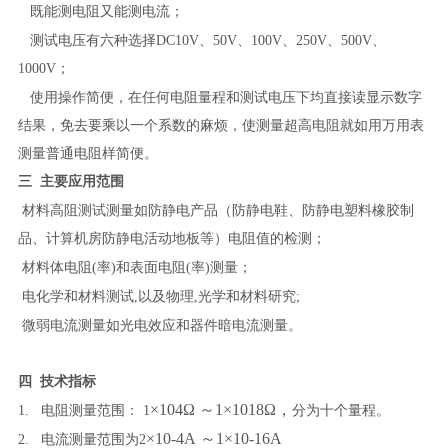
既能测电阻又能测电流；
测试电压有六种选择
DC10V
、
50V
、
100V
、
250V
、
500V
、
1000V
；
使用操作简便，在任何电阻量程和测试电压下均直接读显示数字
结果，免去要乘以一个系数的麻烦，使测量超高电阻就如用万用表
测量普通电阻样简便。
三
主要应用范围
材料高阻测试测量如防静电产品（防静电鞋、防静电塑料橡胶制
品、计算机房防静电活动地板等）电阻值的检测；
材料体电阻
(
率
)
和表面电阻
(
率
)
测量；
电化学和材料测试
,
以及物理
,
光学和材料研究
;
微弱电流测量如光电效应和器件暗电流测量。
四
技术指标
×
10
4
Ω
～
1
×
10
18
Ω，
1.
电阻测量范围：
1
分为十个量程。
×
10
-
4
A
～
1
×
10
-
16
A
2.
电流测量范围为
2