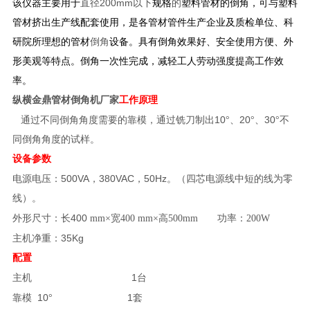
该仪器主要用于
直径200mm以下
规格
的
塑料管材的倒角，可与塑料
管材挤出生产线配套使用，是各管材管件生产企业及质检单位、科
研院所理想的管材
倒角
设备。具有倒角效果好、安全使用方便、外
形美观等特点。倒角一次性完成，减轻工人劳动强度提高工作效
率。
纵横金鼎管材倒角机厂家
工作原理
10
20
30
通过不同倒角角度需要的靠模，通过铣刀制出
°、
°、
°不
同倒角角度的试样。
设备参数
500VA
380VAC
50Hz
电源电压：
，
，
。（四芯电源线中短的线为零
线）。
400
外形尺寸：长
mm
×宽400 mm×高500mm
功率：200W
35Kg
主机净重：
配置
1
主机
台
10
1
靠模
°
套