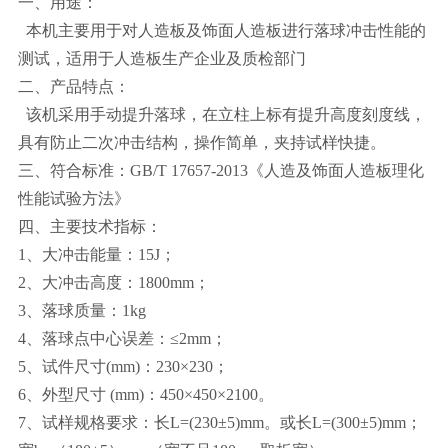
一、用途：
本机主要用于对人造板及饰面人造板进行落球冲击性能的
测试，适用于人造板生产企业及质检部门
二、产品特点：
该机采用手动提升落球，在立柱上标有提升高度刻度线，
具有防止二次冲击结构，操作简单，夹持试样快捷。
三、符合标准：GB/T 17657-2013《人造及饰面人造板理化
性能试验方法》
四、主要技术指标：
1、大冲击能量：15J；
2、大冲击高度：1800mm；
3、落球质量：1kg
4
、落球点中心误差：≤2mm；
5、试件尺寸(mm)：230×230；
6、外型尺寸 (mm)：450×450×2100。
7、试样规格要求：长L=(230±5)mm。或长L=(300±5)mm；