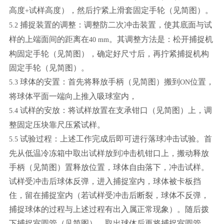
高度
试样高度），然后拧紧上滑套固定手轮（见简图）。
+
捕捉装置的调整：调整防二次冲击装置，使其底面与试
5.2
样的上端面间的距离在
。其调整方法是：松开捕捉机
40 mm
构固定手轮（见简图），确定好尺寸后，再拧紧捕捉机构
固定手轮（见简图）。
球体的安置：首先将释放手柄（见简图）搬到
位置，
5.3
ON
将球体平面一端向上推入吸球室内，
试样的安放：将试样放置在支承钳口（见简图）上，调
5.4
整固定压块靠尺压紧试样。
试验过程：上述工作完成后即可进行落球冲击试验。首
5.5
先从低温冷冻箱中取出试样放到冲击机钳口上，搬动释放
手柄（见简图）置释放位置，球体自由落下，冲击试样。
试样受冲击后球体反弹，进入捕捉室内，球体被卡板挡
住，留在捕捉室内（若试样受冲击后断裂，球体不反弹，
捕捉球体的过程与上述过程有出入属正常现象）。随后拨
下捕捉室圆管（见简图），取出球体后再将捕捉室圆管