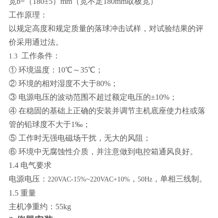
宽b=（180±5）mm（宽不足180mm取板宽）
工作原理：
以规定高度和规定质量的落球冲击试样，对试验结果的评
价采用通过法。
工作条件：
1.3
① 环境温度：10℃～35℃；
② 环境的相对湿度不大于80%；
③ 电源电压的波动范围不超过额定电压的
±10%；
④ 在稳固的基础上正确的安装并调节主机底座使力柱或落
管的铅球度不大于1‰；
⑤ 工作时无强电磁场干扰，无大的风阻；
⑥ 环境中无腐蚀性介质，并注意做到电控箱通风良好。
1.4
电气要求
电源电压：
，
，单相三线制。
220VAC-15%~220VAC+10%
50Hz
1.5
重量
主机净重约：
55kg