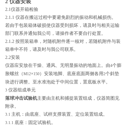
2
仪器安装
2.1
仪器开箱检验
2.1.1
仪器在搬运过程中要避免剧烈的振动和机械损伤。
若由于包装箱体破损使仪器受到损坏，请及时与相关运输
部门联系并通知我公司，请操作者不要自行处置。
2.1.2
按照装箱单，对随机附件逐一核对，若随机附件与装
箱单中不符，请及时与我公司联系。
2.2
安装
仪器应安放在干燥、通风、无明显振动的地面上。由
个膨
4
胀螺丝（
×
）安装地脚、底座底面两侧各用
个斜垫
M12
150
2
块进行调整。至水准泡处于中间位置，置底板水平。
仪器组成单元
3
落球冲击试验机
主要由主机和捕捉装置组成，仪器简图见
附录。
主机：由底座、试样支撑装置、定位装置组成。
3.1
底座：固定试验机。
3.1.1