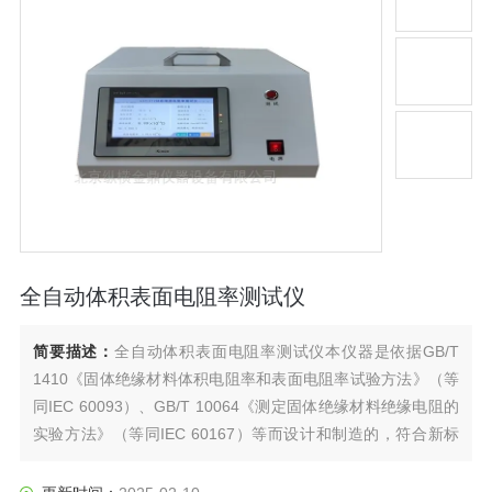
全自动体积表面电阻率测试仪
简要描述：
全自动体积表面电阻率测试仪本仪器是依据GB/T
1410《固体绝缘材料体积电阻率和表面电阻率试验方法》（等
同IEC 60093）、GB/T 10064《测定固体绝缘材料绝缘电阻的
实验方法》（等同IEC 60167）等而设计和制造的，符合新标
准GB/T31838第2.3.4部分测试要求.。主要用于测量固体绝缘
材料的绝缘电阻、表面电阻/电阻率和体积电阻/电阻率