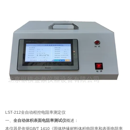
LST-212全自动程控电阻率测定仪
一、
全自动体积表面电阻率测试仪
概述：
本仪器是依据GB/T 1410《固体绝缘材料体积电阻率和表面电阻率