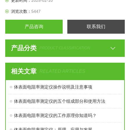
更新时间：
2025-02-10
浏览次数：
5447
产品咨询
联系我们
产品分类
PRODUCT CLASSIFICATION
相关文章
RELATED ARTICLES
体表面电阻率测定仪操作说明及注意事项
体表面电阻率测定仪的五个组成部分和使用方法
体表面电阻率测定仪的工作原理你知道吗？
体表面电阻率测定仪：原理、应用与发展