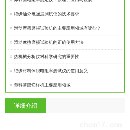
绝缘油介电强度测试仪的技术要求
滑动摩擦磨损试验机的主要应用领域有哪些？
滑动摩擦磨损试验机的正确使用方法
热机械分析仪对科学研究的重要性
绝缘材料体积电阻率测试仪的使用意义
塑料薄膜切样机主要应用领域
详细介绍