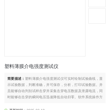
塑料薄膜介电强度测试仪
简要描述：
塑料薄膜介电强度测试仪可实时绘制试验曲线，显
示试验数据，判断准确，并可保存，分析，打印试验数据。并
且能够自动判别试样击穿并采集击穿电压数据及泄露电流，同
时能够在击穿的瞬间电压迅速降低自动归零。软件系统操作方
便，性能稳定，安全可靠。由电脑控制，数据采集方式通过光
电隔离，有效解决试验过程中的抗干扰问题，软件操作使用方