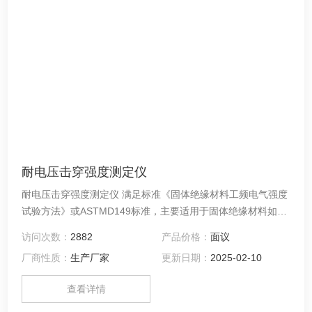
耐电压击穿强度测定仪
耐电压击穿强度测定仪 满足标准《固体绝缘材料工频电气强度
试验方法》或ASTMD149标准，主要适用于固体绝缘材料如：
绝缘漆、树脂和胶、浸渍纤维制品、云母及其制品、塑料、薄
访问次数：
2882
产品价格：
面议
膜复合制品、陶瓷和玻璃等在工频电压下的击穿电压、击穿强
厂商性质：
生产厂家
更新日期：
2025-02-10
度和耐电压的测试。
查看详情