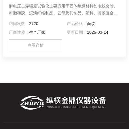
耐电压击穿强度试验仪主要适用于固体绝缘材料如电线套管、
树脂和胶、浸渍纤维制品、云母及其制品、塑料、薄膜复合制
品、陶瓷和玻璃等介质在工频电压或直流电压下击穿强度和耐
访问次数：
2720
产品价格：
面议
电压时间的测试；该击穿电压仪器采用计算机控制
厂商性质：
生产厂家
更新日期：
2025-03-14
查看详情