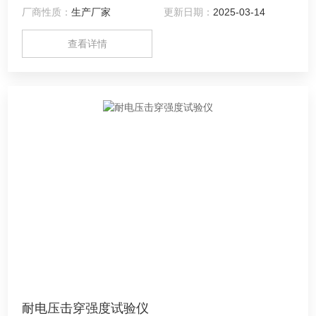
厂商性质：
生产厂家
更新日期：
2025-03-14
质在空气或液体介质中，测量工频（48~62Hz）或对应直流电
压下击穿强度和耐电压时间。 耐电压击穿强度测试仪/介电强
查看详情
度试验机
耐电压击穿强度试验仪