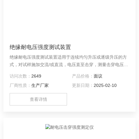
绝缘耐电压强度测试装置
绝缘耐电压强度测试装置适用于连续均匀升压或逐级升压的方
式，对试样施加交流/或直流，电压直至击穿，测量击穿电压
值，计算试样的击穿强度；用迅速升压的方法，将电压升到规
访问次数：
2649
产品价格：
面议
定值，保持一定的时间试样不击穿，定此时规定值为试样的耐
厂商性质：
生产厂家
更新日期：
2025-02-10
电压值。
查看详情