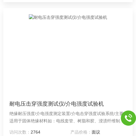
耐电压击穿强度测试仪/介电强度试验机
绝缘耐压强度/介电强度测定装置/介电击穿强度试验系统/主要
适用于固体绝缘材料如：电线套管、树脂和胶、浸渍纤维制
品、云母及其制品、塑料薄膜、陶瓷、玻璃、绝缘漆、硫化橡
访问次数：
2764
产品价格：
面议
胶、电缆纸、绝缘漆漆膜、硬质橡胶、纸板、绝缘油等绝缘介