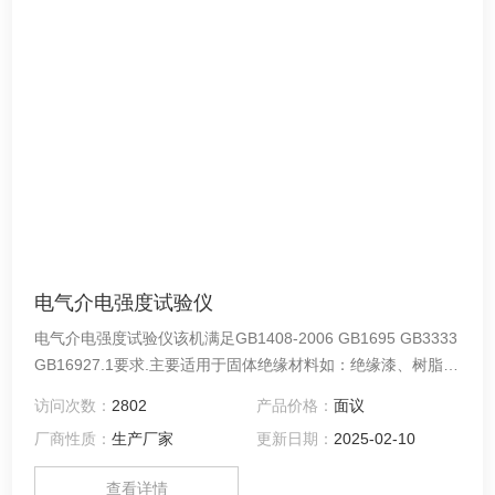
电气介电强度试验仪
电气介电强度试验仪该机满足GB1408-2006 GB1695 GB3333
GB16927.1要求.主要适用于固体绝缘材料如：绝缘漆、树脂和
胶、浸渍纤维制品、云母及其制品、陶瓷、玻璃、塑料、薄膜
访问次数：
2802
产品价格：
面议
等介质在工频电压下的击穿强度和耐电压时间进行测试；该仪
厂商性质：
生产厂家
更新日期：
2025-02-10
器采用计算机控制，试验过程通过人机对话方式完成
查看详情