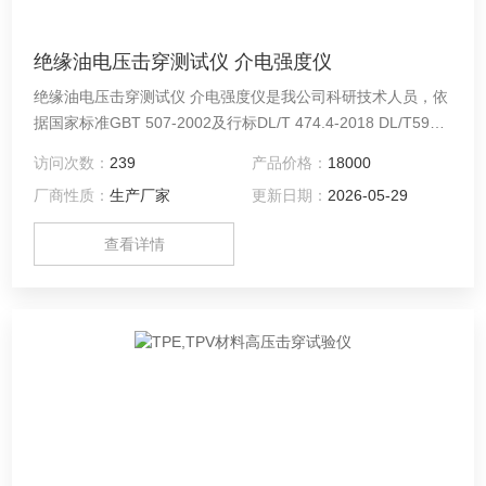
绝缘油电压击穿测试仪 介电强度仪
绝缘油电压击穿测试仪 介电强度仪是我公司科研技术人员，依
据国家标准GBT 507-2002及行标DL/T 474.4-2018 DL/T596-
2015的有关规定，发挥自身优势，经过多次现场试验和长期不
访问次数：
239
产品价格：
18000
懈努力，精心研制开发的高准确度、全数字化工业仪器。该机
厂商性质：
生产厂家
更新日期：
2026-05-29
操作简便，造型美观大方。由于采用了全自动数字化微机控
制，所以测量精度高、抗干扰能力强、安全可靠
查看详情