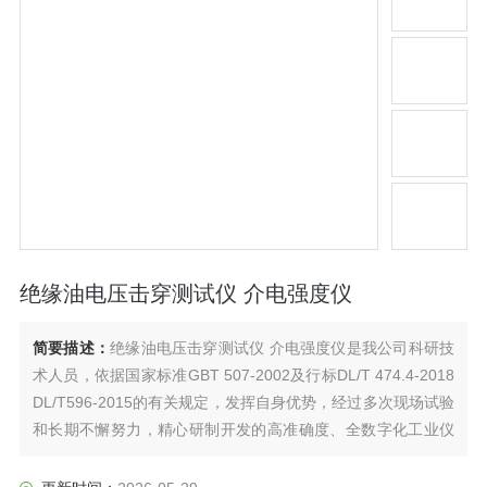
绝缘油电压击穿测试仪 介电强度仪
简要描述：
绝缘油电压击穿测试仪 介电强度仪是我公司科研技
术人员，依据国家标准GBT 507-2002及行标DL/T 474.4-2018
DL/T596-2015的有关规定，发挥自身优势，经过多次现场试验
和长期不懈努力，精心研制开发的高准确度、全数字化工业仪
器。该机操作简便，造型美观大方。由于采用了全自动数字化
微机控制，所以测量精度高、抗干扰能力强、安全可靠