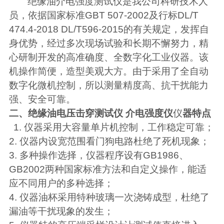
绝缘油介电强度测试仪
是我公司科研技术人
员，依据国家标准
GBT 507-2002
及行标
DL/T
474.4-2018 DL/T596-2015
的有关规定，发挥自
身优势，经过多次现场试验和长期不懈努力，精
心研制开发的高准确度、全数字化工业仪器。该
机操作简便，造型美观大方。由于采用了全自动
数字化微机控制，所以测量精度高、抗干扰能力
强、安全可靠。
二、
绝缘油电压击穿测试仪 介电强度仪
仪
器特点
1.
仪器采用大容量单片机控制，工作稳定可靠；
2.
仪器内设宽范围看门狗电路杜绝了死机现象；
3.
多种操作选择，仪器程序设有
GB1986
、
GB2002
两种国家标准方法和自定义操作，能适
应不同用户的多种选择；
4.
仪器油杯采用特种玻璃一次浇铸成型，杜绝了
漏油等干扰现象的发生；