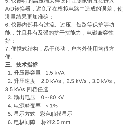
5.
仪器特的高压端采样设计让测试值直接进入
A/D
转换器，避免了在模拟电路中造成的误差，使
测量结果更加准确；
6.
仪器内部具有过流、过压、短路等保护等功
能，并且具有及强的抗干扰能力，电磁兼容性
好；
7.
便携式结构，易于移动，户内外使用均很方
便。
三、技术指标
1.
升压器容量
1.5 kVA
2.
升压速度
2.0 kV/s
，
2.5 kV/s
，
3.0 kV/s
，
3.5 kV/s
四档任选
3.
输出电压
0
～
80 kV
4.
电源畸变率
＜
1%
5.
显示方式
彩色触摸显示
6.
电极间隙
标准
2.5 mm