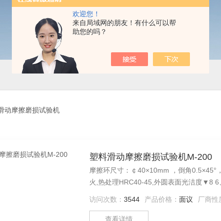
欢迎您！
来自局域网的朋友！有什么可以帮
助您的吗？
00滑动摩擦磨损试验机
塑料滑动摩擦磨损试验机M-200
摩擦环尺寸：￠40×10mm ，倒角0.5×45°，外圆表面与
火,热处理HRC40-45,外圆表面光洁度▼8 6、摩擦力矩： 0--4N·m 7、砝码重量：4KG砝码一件，1KG砝码4
件，可实现重量叠加功能 塑料滑动摩擦磨损试
访问次数：
3544
产品价格：
面议
厂商性
查看详情