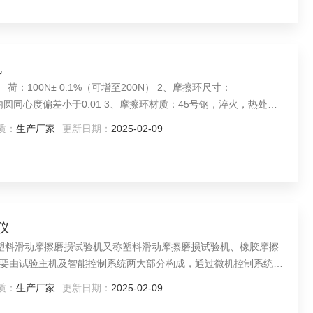
机
100N± 0.1%（可增至200N） 2、摩擦环尺寸：
面与内圆同心度偏差小于0.01 3、摩擦环材质：45号钢，淬火，热处理
质：
生产厂家
更新日期：
2025-02-09
仪
200塑料滑动摩擦磨损试验机又称塑料滑动摩擦磨损试验机、橡胶摩擦
要由试验主机及智能控制系统两大部分构成，通过微机控制系统进
值、扭矩、时间曲线，并可以随意设定试验次数，显示当前试验数
质：
生产厂家
更新日期：
2025-02-09
随机配备彩色打印机，可以打印出带有曲线、表格数据等标准要求