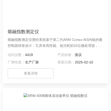
熔融指数测定仪
熔融指数测定仪测控系统基于第二代ARM Cortex-M3内核的微
控制器研发设计，它具有高性能、低功耗的32位微处理器，其
操作频率高达120MHz，性能远高于16位、12MHz单片机，具
访问次数：
4418
产品价格：
面议
有大容量闪存、大容量SRAM、丰富的IO端口资源以及其他外
厂商性质：
生产厂家
更新日期：
2025-02-10
设组件，高度集成的测控系统具有实时性更好、速度更快、稳
定性更高的特点。
查看详情