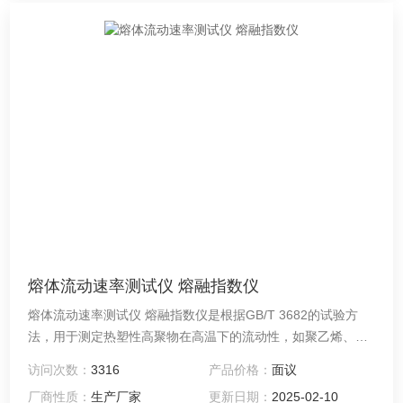
熔体流动速率测试仪 熔融指数仪
熔体流动速率测试仪 熔融指数仪是根据GB/T 3682的试验方
法，用于测定热塑性高聚物在高温下的流动性，如聚乙烯、聚
丙烯、聚甲醛、ABS树脂、聚碳酸酯、尼龙氟塑料等高聚物。
访问次数：
3316
产品价格：
面议
是目前国内同行业中档机型，操作简单、运行稳定、可长时间
厂商性质：
生产厂家
更新日期：
2025-02-10
进行试验，深受用户好评。