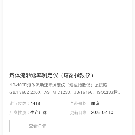
熔体流动速率测定仪（熔融指数仪）
NR-400D熔体流动速率测定仪（熔融指数仪）是按照
GB/T3682-2000、ASTM D1238、JB/T5456、ISO1133标
准，设计制造的用于测定热塑性塑料熔体质量流动速率
访问次数：
4418
产品价格：
面议
（MFR）和熔体体积流动（MVR）的仪器。测定熔体质量流动
厂商性质：
生产厂家
更新日期：
2025-02-10
速率，采用手动和自动取样，天平称量的方式
查看详情