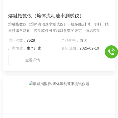
熔融指数仪（熔体流动速率测试仪）
熔融指数仪（熔体流动速率测试仪）一机多能,计时、切料、结
果打印自动化。控制软件可实现对参数的设定、恒温控制、切
料、计量校准、定时及MFR结果的显示,试验结束可以进行试验
访问次数：
7528
产品价格：
面议
数据的查询与打印等功能。为防止误操作，部分重要操作需使
厂商性质：
生产厂家
更新日期：
2025-02-10
用密码验证。全彩色5寸触摸屏、中文/英文操作界面、实时温
控曲线。该仪器结构紧凑、美观、控制系统稳定。升温速度
查看详情
快、超调量极小；恒温精度高；在填料之后，能迅速恢复恒温
状态