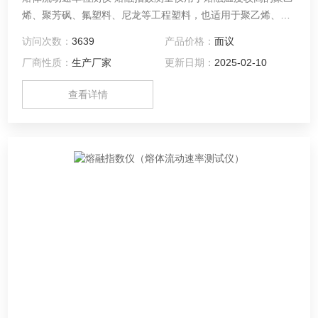
烯、聚芳砜、氟塑料、尼龙等工程塑料，也适用于聚乙烯、聚
苯乙烯、聚丙烯ABS树脂、聚甲醛树脂等熔融温度较低的塑料
访问次数：
3639
产品价格：
面议
测试。特别适用于大专院校、科研单位、各质检机构、塑料生
厂商性质：
生产厂家
更新日期：
2025-02-10
产企业、塑料制品及石油化工行业使用
查看详情