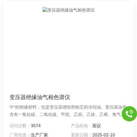
变压器绝缘油气相色谱仪
中*的绝缘材料，也是变压器绕组和铁芯的冷却油。变压器油中
含有一氧化碳、二氧化碳、甲烷、乙烷、乙炔、乙烯、氢气等
气体，当绝缘油中的总含气量小于3%（V/V）时，绝缘油的品
访问次数：
3574
产品价格：
面议
质佳，变压器绝缘油气相色谱仪能够起到很好的绝缘效果。但
厂商性质：
生产厂家
更新日期：
2025-02-10
是如果绝缘油中的总含气量过高，就会大幅度降