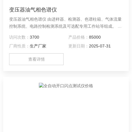
变压器油气相色谱仪
变压器油气相色谱仪 由进样器、检测器、色谱柱箱、气体流量
控制系统、电路控制检测系统及可选配专用工作站等组成。 可
选配FID、TCD、ECD、FPD等检测器。可广泛应用于化工、
访问次数：
3700
产品价格：
85000
制药、食品等领域的质量控制、产品检测。 1. 3.1主要技术指
厂商性质：
生产厂家
更新日期：
2025-07-31
标： ●操作显示：192*64点阵汉化液 ●温控区域：6路 ●温控范
围：室温＋5℃～400℃，增量：1℃， 精度：±0.1℃
查看详情