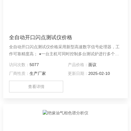
全自动开口闪点测试仪价格
全自动开口闪点测试仪价格采用新型高速数字信号处理器，工
作可靠精度高； ●一台主机可同时控制多台测试炉进行多个样
品测试，节省测试时间； ● 检测、开盖、点火、报警、冷却、
访问次数：
5077
产品价格：
面议
打印，整个实验过程自动完成； ● 铂金电热丝或气点火方式
厂商性质：
生产厂家
更新日期：
2025-02-10
（可选）；
查看详情