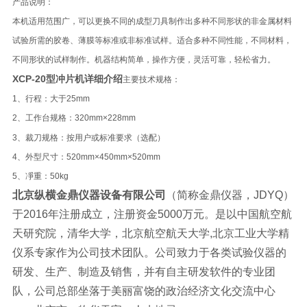
产品说明：
本机适用范围广，可以更换不同的成型刀具制作出多种不同形状的非金属材料
试验所需的胶卷、薄膜等标准或非标准试样。适合多种不同性能，不同材料，
不同形状的试样制作。机器结构简单，操作方便，灵活可靠，轻松省力。
XCP-20型冲片机详细介绍
主要技术规格：
1
、行程：大于
25mm
2
、工作台规格：
320mm×228mm
3
、裁刀规格：按用户或标准要求（选配）
4
、外型尺寸：
520mm×450mm×520mm
5
、凈重：
50kg
北京纵横金鼎仪器设备有限公司
（简称金鼎仪器，JDYQ）
于2016年注册成立，注册资金5000万元。是以中国航空航
天研究院，清华大学，北京航空航天大学,北京工业大学精
仪系专家作为公司技术团队。公司致力于各类试验仪器的
研发、生产、制造及销售，并有自主研发软件的专业团
队，公司总部坐落于美丽富饶的政治经济文化交流中心