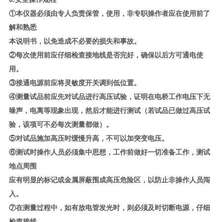
①本仪器必须由专人负责保管，使用，非专职操作者应在使用前了
解和熟悉
本说明书，以免造成不必要的损失和事故。
②每次使用前应仔细检查接地线是否完好，确保以后方可通电使
用。
③接通电源前应将灵敏度开关调到低位置。
④测量试品前应先对试品进行高压试验，证明在电桥工作电压下无
噪声，电离等现象出现，然后才能进行测试（若试品已做过高压试
验，该项可不必每次测量都做）。
⑤对试品施加高压时缓慢升高，不可以加突变电压。
⑥测试时操作人员必须集中思想，工作前做好一切准备工作，测试
地点周围
应有明显的标记或金属屏蔽围成高压危险区，以防止非操作人员闯
入。
⑦在测量过程中，如有放电管发光时，则必须及时切断电源，仔细
检查接线