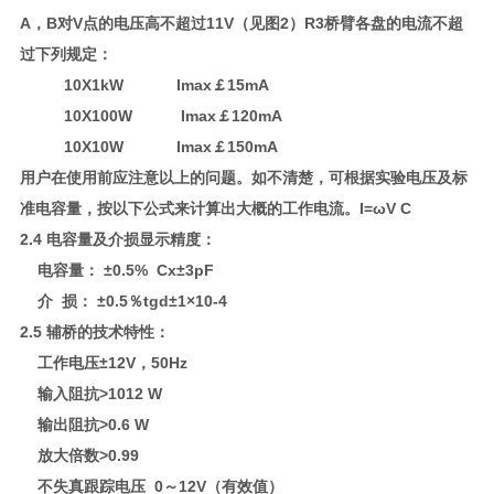
A，B对V点的电压高不超过11V（见图2）R3桥臂各盘的电流不超
过下列规定：
10X1kW Imax￡15mA
10X100W Imax￡120mA
10X10W Imax￡150mA
用户在使用前应注意以上的问题。如不清楚，可根据实验电压及标
准电容量，按以下公式来计算出大概的工作电流。I=ωV C
2.4 电容量及介损显示精度：
电容量： ±0.5% Cx±3pF
介 损： ±0.5％tgd±1×10-4
2.5 辅桥的技术特性：
工作电压±12V，50Hz
输入阻抗>1012 W
输出阻抗>0.6 W
放大倍数>0.99
不失真跟踪电压 0～12V（有效值）