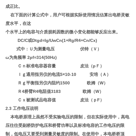
成正比。
在下面的计算公式中，用户可根据实际使用情况估算出电桥灵敏
度水平，在这
个水平上的电容与介质损耗因数的微小变化都能够反应出来。
DC/C或Dtgd=Ig/UwCn(1+Rg/R4+Cn/Cx)
式中：Ｕ为测量电压 伏特（Ｖ）
ω为角频率 2pf=314(50Hz)
Ｃｎ标准电容器容量 皮法（pＦ）
Ｉｇ通用指另仪的电流5×10-10 安培（Ａ）
Ｒｇ平衡指另仪内阻约1500 欧姆（W）
Ｒ4桥臂R4电阻值3183 欧姆（W）
Ｃｘ被测试品电容值 皮法（ｐF）
2.3 工作电压说明
本电桥原理上虽然不受实验电压的限制，但在实际使用中，高电
压往往受副桥防护电压和桥臂功率以及标准电容的工作电压的限
制，低电压又要受到测量灵敏度的限制。在使用中，本电桥桥顶