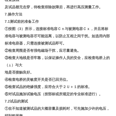
及试品都无击穿，待检查排除故障后，再进行高压测量工作。
7.操作方法
7.1测试前的准备工作
①按图（3）所示，连接标准电容Ｃｎ与被测电容Ｃｘ，并且将标
准电容与被测电容尽可能远离，以防止互相之间干扰。如选用内部
标准电容器，只需连接被测试品即可。
②检查周围是否有强电磁场干扰，应尽量避免。
③检查大地线是否牢靠，以保证操作人员的安全，应检查电桥上的
（⊥）与大
地是否接触良好。
④检查电桥的灵敏度开关是否已回另位。
⑤检查试品的绝缘强度，应符合大于２Ｕ＋１的标准。
⑥对试品施加试验电压（按部标或所规定的专业标准进行）。
7.2试品的测试
①在不知道被测试品的大概容量及损耗时，可先施加少许的电压，
找到粗平衡