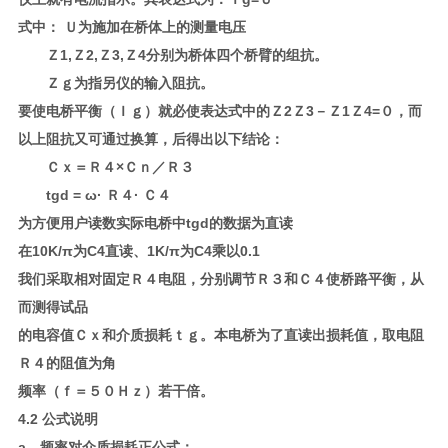
式中： Ｕ为施加在桥体上的测量电压
Ｚ1,Ｚ2,Ｚ3,Ｚ4分别为桥体四个桥臂的组抗。
Ｚｇ为指另仪的输入阻抗。
要使电桥平衡（Ｉｇ）就必使表达式中的Ｚ2Ｚ3－Ｚ1Ｚ4=０，而
以上阻抗又可通过换算，后得出以下结论：
Ｃｘ＝Ｒ４×Ｃｎ／Ｒ３
tgd = ω· Ｒ４· Ｃ４
为方便用户读数实际电桥中tgd的数据为直读
在10K/π为C4直读、1K/π为C4乘以0.1
我们采取相对固定Ｒ４电阻，分别调节Ｒ３和Ｃ４使桥路平衡，从
而测得试品
的电容值Ｃｘ和介质损耗ｔｇ。本电桥为了直读出损耗值，取电阻
Ｒ４的阻值为角
频率（ｆ＝５０Ｈｚ）若干倍。
4.2 公式说明
a．频率对介质损耗正公式：