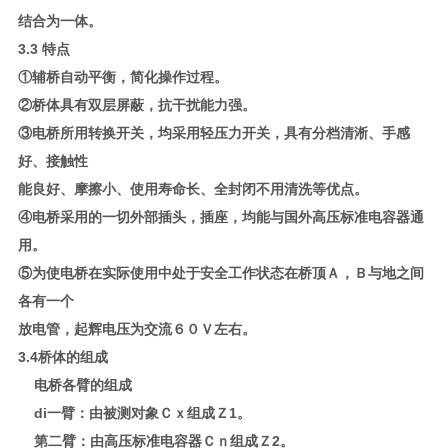
结合为一体。
3.3 特点
①辅桥自动平衡，简化操作过程。
②桥体具有双层屏蔽，抗干扰能力强。
③电桥所用转换开关，均采用轻压力开关，具有分档清淅、手感
好、接触性
能良好、摩擦小、使用寿命长、全封闭不用清洗等优点。
④电桥采用的一切外部插头，插座，均能与国外高压标准电容器通
用。
⑤为使电桥在实际使用中处于安全工作状态在桥顶Ａ，Ｂ与地之间
各有一个
放电管，起辉电压为交流６０Ｖ左右。
3.4桥体的组成
电桥各臂的组成
di一臂：由被测对象Ｃｘ组成Ｚ1。
第二臂：由高压标准电容器Ｃｎ组成Ｚ2。