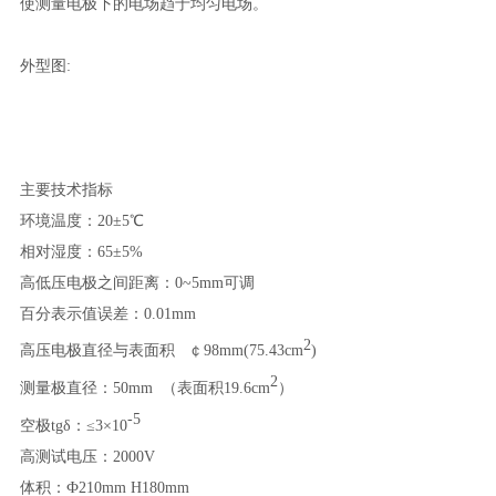
使测量电极下的电场趋于均匀电场。
外型图:
主要技术指标
环境温度：20
±5℃
相对湿度：65±5%
高低压电极之间距离：0~5mm可调
百分表示值误差：0.01mm
2
高压电极直径与表面积 ￠98mm(75.43cm
)
2
测量极直径：50mm （表面积19.6cm
）
-5
空极tgδ：≤3
×10
高测试电压：2000V
体积：Ф210mm H180mm