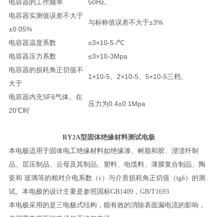
电容器的工作频率
50Hz。
电容器实测值误差不大于
与标称值误差不大于±3%
±0.05%
电容器温度系数
≤3×10-5 /℃
电容器压力系数
≤3×10-3Mpa
电容器的损耗角正切值不
1×10-5、2×10-5、5×10-5三档。
大于
电容器内充SF6气体。在
压力为0.4±0.1Mpa
20℃时
RY2A型固体绝缘材料测试电极
本电极适用于固体电工绝缘材料如绝缘漆、树脂和胶、浸渍纤制
品、层压制品、云母及其制品、塑料、电缆料、薄膜复合制品、陶
瓷和 玻璃等的相对介电系数（
ε
）与介质损耗角正切值（tg
δ
）的测
试。本电极的设计主要是参照国标GB1409，G
B/T1693
本电极采用的是三电极式结构，能有效的消除表面漏电流的影响，