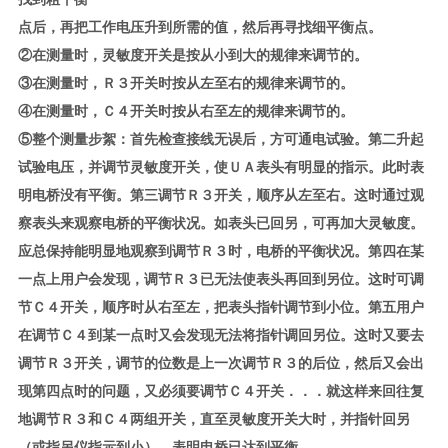
点后，再把工作电压升到所需的值，然后再寻找细平衡点。
②在测量时，灵敏度开关是按从小到大的规律来调节的。
③在测量时，Ｒ３开关时按从左至右的规律来调节的。
④在测量时，Ｃ４开关时按从右至左的规律来调节的。
⑤整个测量步絮：首先检查接线无误后，方可通电试验。第二升起
试验电压，并调节灵敏度开关，使ＵＡ表头有明显的指示。此时表
明电桥没有平衡。第三调节Ｒ３开关，顺序从左至右。这时通过观
察表头来观察电桥的平衡状况。如表头已回另，可再加大灵敏度。
应总保持能明显地观察到调节Ｒ３时，电桥的平衡状况。第四在某
一点上用户会发现，调节Ｒ３已无法使表头再回到另位。这时可调
节Ｃ４开关，顺序时从右至左，把表头指针调节到小位。第五用户
在调节Ｃ４到某一点时又会发现无法将指针调回另位。这时又要去
调节Ｒ３开关，调节的位数是上一次调节Ｒ３的后位，然后又会出
现第四点时的问题，又必须要调节Ｃ４开关．．．就这样来回往复
地调节Ｒ３和Ｃ４两组开关，直至灵敏度开关大时，并指针回另
（或指另仪指示到小）。表明电桥已达到平衡。