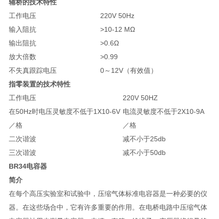
辅桥的技术特性
工作电压
220V 50Hz
输入阻抗
>10-12 MΩ
输出阻抗
>0.6Ω
放大倍数
>0.99
不失真跟踪电压
0～12V（有效值）
指零装置的技术特性
工作电压
220V 50HZ
在50Hz时电压灵敏度不低于1X10-6V
电流灵敏度不低于2X10-9A
／格
／格
二次谐波
减不小于25db
三次谐波
减不小于50db
BR34
电容器
简介
在每个高压实验室和试验中，压缩气体标准电容器是一种必要的仪
器。在这些场合中，它有许多重要的作用。在电桥电路中压缩气体