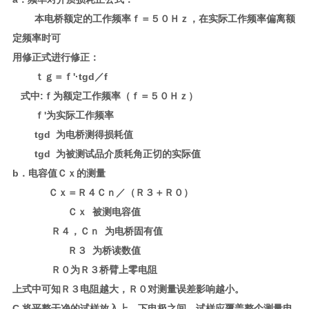
本电桥额定的工作频率ｆ＝５０Ｈｚ，在实际工作频率偏离额
定频率时可
用修正式进行修正：
ｔｇ＝ｆ'·tgd／f
式中:ｆ为额定工作频率（ｆ＝５０Ｈｚ）
ｆ'为实际工作频率
tgd 为电桥测得损耗值
tgd 为被测试品介质耗角正切的实际值
b．电容值Ｃｘ的测量
Ｃｘ＝Ｒ４Ｃｎ／（Ｒ３＋Ｒ０）
Ｃｘ 被测电容值
Ｒ４，Ｃｎ 为电桥固有值
Ｒ３ 为桥读数值
Ｒ０为Ｒ３桥臂上零电阻
上式中可知Ｒ３电阻越大，Ｒ０对测量误差影响越小。
C.将平整干净的试样放入上、下电极之间，试样应覆盖整个测量电