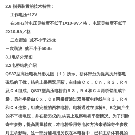
2.6 指另装置的技术特性：
工作电压±12V
在50Hz时电压灵敏度不低于1×10-6V／格， 电流灵敏度不低于
2X10-9A／格
二次谐波 减不小于25db
三次谐波 减不小于50db
3.1电桥外形图
3.2电桥结构介绍
QS37型高压电桥外形见图（１）所示。桥体部分为提高抗外部电
磁场的干扰，结构上采用双屏蔽，主体由Ｃｘ，Ｃｎ，Ｒ３，Ｒ４
及Ｃ４组成。QS37型高压电桥由Ｒ３，Ｒ４和Ｃ４两桥臂组成半
桥，另外半桥由Ｃｘ，Ｃｎ两桥臂通过双屏蔽电缆线与Ｒ３，Ｒ４
和Ｃ４连接，组成完整的西林电桥。电桥通过在顶桥A、B之间产生
的不平衡电压，并在指另仪的μA表上观察电桥平衡情况。为了消除
寄生参数，提高测量精度，本电桥采用等电位方法来消除寄生参数
对主桥影响。这一部分辅与指另仪在本电桥中，已和主桥体有机的