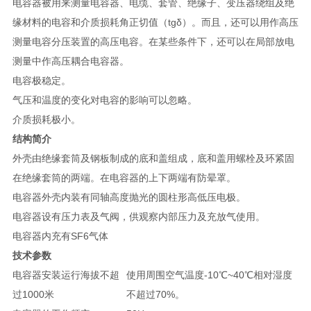
电容器被用来测量电容器、电缆、套管、绝缘子、变压器绕组及绝
缘材料的电容和介质损耗角正切值（tgδ）。而且，还可以用作高压
测量电容分压装置的高压电容。在某些条件下，还可以在局部放电
测量中作高压耦合电容器。
电容极稳定。
气压和温度的变化对电容的影响可以忽略。
介质损耗极小。
结构简介
外壳由绝缘套筒及钢板制成的底和盖组成，底和盖用螺栓及环紧固
在绝缘套筒的两端。在电容器的上下两端有防晕罩。
电容器外壳内装有同轴高度抛光的圆柱形高低压电极。
电容器设有压力表及气阀，供观察内部压力及充放气使用。
电容器内充有SF6气体
技术参数
电容器安装运行海拔不超
使用周围空气温度-10℃~40℃相对湿度
过1000米
不超过70%。