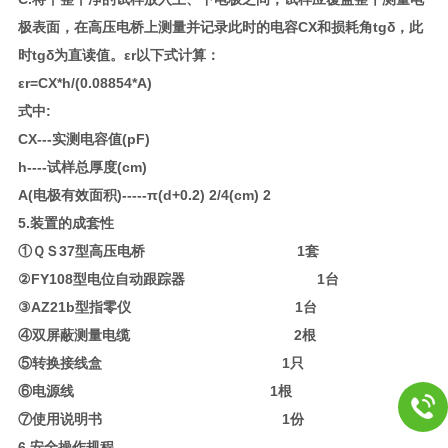
极表面，在高压电桥上测量并记录此时的电容CX和损耗角tgδ，此
时tgδ为直读值。εr以下式计算：
εr=CX*h/(0.08854*A)
式中:
CX---实测电容值(pF)
h----试样总厚度(cm)
A(电极有效面积)-----π(d+0.2) 2/4(cm) 2
5.装置的成套性
①ＱＳ37型高压电桥 1套
②FY108型电位自动跟踪器 1台
③AZ21b型指零仪 1台
④双屏蔽测量电缆 2根
⑤转换接线盒 1只
⑥电源线 1根
⑦使用说明书 1份
6.安全操作规程