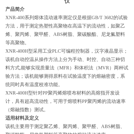
仪
产品简介
XNR-400
系列熔体流动速率测定仪是根据
GB/T 3682
的试验
方法，用于测定热塑性高聚物在高温下的流动性，如聚乙
烯、聚丙烯、聚甲醛、
ABS
树脂、聚碳酸酯、尼龙氟塑料
等高聚物。
XNR-400H
型采用工业
PLC
可编程控制器，汉字液晶显示；
该机自动控温从操作方法上分为手动、时控、自动三种切
料方式
,
能够实现质量法（
MFR
）和体积法（
MVR
）两种试
验方法；该机能够测得原料在试验温度下的熔融密度，系
统同时具有温度校准功能。
XNR-400H
型针对
PP
聚丙烯熔喷布材料的高熔指开发设
计，具有超高流动性，可用于熔喷料
PP
聚丙烯的流动速率
（熔融指数）测试。
适用材料及定义
该机主要用于测定聚乙烯、聚丙烯、聚甲醛、
ABS
树脂、