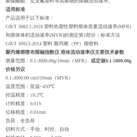
聚碳酸酯、尼龙氟塑料等高聚物的熔融流动速率。
适用标准
产品适用于以下标准：
GB/T 3682.1-2018
塑料热塑性塑料熔体质量流动速率
(MFR)
和熔体体积流动速率
(MVR)
的测定第
1
部分：标准方法
GB/T 30923-2014
塑料
聚丙烯（
PP
）熔喷料
聚丙烯熔喷布熔融指数仪 溶体流动速率仪
主要技术参数
测量范围：
0.1-3000.00g/10min
（
MFR）
或定做0.1-5000.00g
价格另议
0.1-3000.00 cm3/10min
（
MVR
）
温度范围：室温
~450℃
控温精度：
±0.2℃
计时精度：
0.01S
位移精度：
0.01mm
负荷：全负荷
切料方式：手动、时控、自动