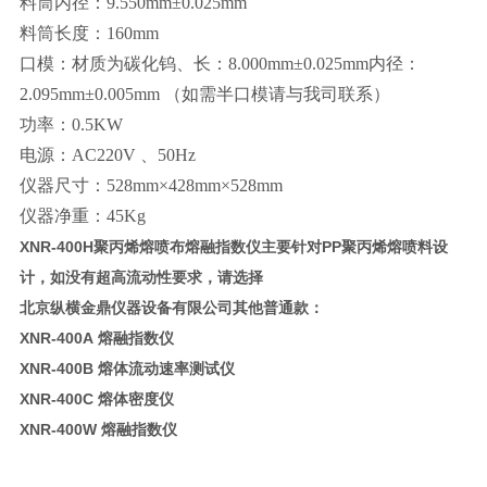
料筒内径：
9.550mm±0.025mm
料筒长度：
160mm
口模：材质为碳化钨、长：
8.000mm±0.025mm
内径：
2.095mm±0.005mm
（如需半口模请与我司联系）
功率：
0.5KW
电源：
AC220V
、
50Hz
仪器尺寸：
528mm
×
428mm
×
528mm
仪器净重：
45Kg
XNR-400H
聚丙烯熔喷布熔融指数仪
主要针对PP聚丙烯熔喷料设
计，如没有超高流动性要求，请选择
北京纵横金鼎仪器设备有限公司其他普通款：
XNR-400A 熔融指数仪
XNR-400B 熔体流动速率测试仪
XNR-400C 熔体密度仪
XNR-400W 熔融指数仪