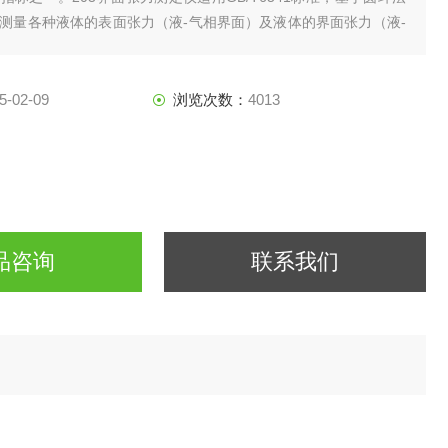
测量各种液体的表面张力（液-气相界面）及液体的界面张力（液-
此方法具有操作简单，精确度高的优点而被广泛应用。广泛用于电
、制药、食品，教学等行业。
5-02-09
浏览次数：
4013
品咨询
联系我们