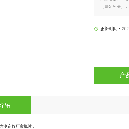
（白金环法），
液相界面）。
力、石油、化工
更新时间：
202
产
介绍
力测定仪厂家
​概述：