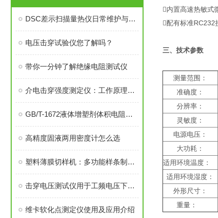
内置高速热敏式
DSC差示扫描量热仪日常维护与故障排查
配有标准RC2
电压击穿试验仪您了解吗？
三、技术参数
带你一分钟了解绝缘电阻测试仪
测量范围：
介电击穿强度测定仪：工作原理与应用解析
准确度：
分辨率：
GB/T-1672液体增塑剂体积电阻率的测定方法
灵敏度：
电源电压：
高精度固液两用密度计怎么选
大功耗：
塑料薄膜切样机：多功能样条制备机
适用环境温度：
适用环境湿度：
击穿电压测试仪用于工频电压下的耐电压测试
外形尺寸：
重量：
维卡软化点测定仪使用及应用介绍