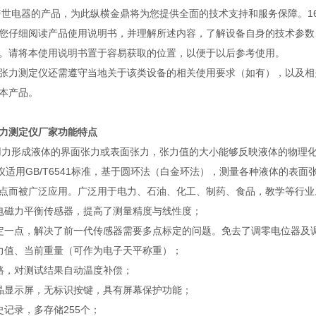
电器的产品，为此纵横金鼎将为您提供全面的技术支持和服务保障。16
您仔细阅读产品使用说明书，并理解所述内容，了解设备自身的技术参数
。请将本使用说明书置于容易获取的位置，以便于以后参考使用。
力测定仪还需遵守当地关于该类设备的相关使用要求（如有），以及相
本产品。
力测定仪厂家
​功能特点
形成液体的界面张力或表面张力，张力值的大小能够反映液体的物理化
仪适用GB/T6541标准，基于圆环法（白金环法），测量各种液体的表面
点而被广泛应用。广泛用于电力、石油、化工、制药、食品，教学等行业
电磁力平衡传感器，提高了测量精度与线性度；
定一点，解决了前一代传感器需要多点标定的问题。免去了调零电位器及
力值、当前重量（可作为电子天平称重）；
路，对测试结果自动温度补偿；
阵液晶显示屏，无标识按键，具有屏幕保护功能；
史记录，多存储255个；