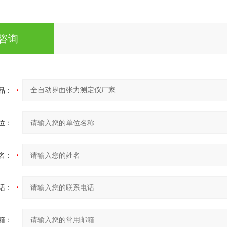
咨询
品：
位：
名：
话：
箱：