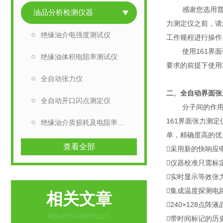
感谢您选用普世
油品分析检测仪器
力测定仪之前，请
绝缘油介电强度测试仪
工作规程进行操作
使用161界面张
绝缘油体积电阻率测试仪
要求的前提下使用
全自动张力仪
二、
全自动界面张
全自动开口闪点测定仪
分子间的作用力
161界面张力测定
绝缘油介质损耗及电阻率测试仪
单，精确度高的优
查看全部
采用新的快响应
仪器校准只需标
实时显示等效张
集成温度探测电
相关文章
240×128点
RELATED ARTICLES
带时间标记的历